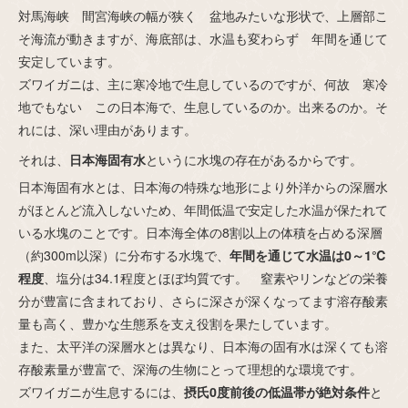
対馬海峡 間宮海峡の幅が狭く 盆地みたいな形状で、上層部こ
そ海流が動きますが、海底部は、水温も変わらず 年間を通じて
安定しています。
ズワイガニは、主に寒冷地で生息しているのですが、何故 寒冷
地でもない この日本海で、生息しているのか。出来るのか。そ
れには、深い理由があります。
それは、
日本海固有水
というに水塊の存在があるからです。
日本海固有水とは、日本海の特殊な地形により外洋からの深層水
がほとんど流入しないため、年間低温で安定した水温が保たれて
いる水塊のことです。日本海全体の8割以上の体積を占める深層
（約300m以深）に分布する水塊で、
年間を通じて水温は0～1℃
程度
、塩分は34.1程度とほぼ均質です。 窒素やリンなどの栄養
分が豊富に含まれており、さらに深さが深くなってます溶存酸素
量も高く、豊かな生態系を支え役割を果たしています。
また、太平洋の深層水とは異なり、日本海の固有水は深くても溶
存酸素量が豊富で、深海の生物にとって理想的な環境です。
ズワイガニが生息するには、
摂氏0度前後の低温帯が絶対条件
と