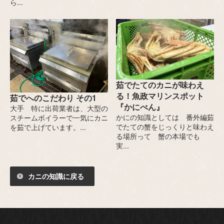
ら...
茹でたてのカニが味わえ
る！魚政マリンスポット
茹でへのこだわり その1
『かにべん』
大手 特に出荷業者は、大型の
かにの知識としては 番外編茹
スチームボイラーで一気にカニ
でたての蟹をじっくりと味わえ
を茹で上げています。...
る場所って 蟹の本場でも
実...
カニの知識に戻る