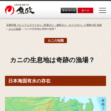
Skip
to
the
マイページ
カート
content
京都丹後 プレミアムズワイガニ（松葉ガニ・越前ガニ・セイコガニ）と海鮮の匠 魚政
カニの知識
カニの生息地は奇跡の漁場？
カニの知識
カニの生息地は奇跡の漁場？
日本海固有水
の存在