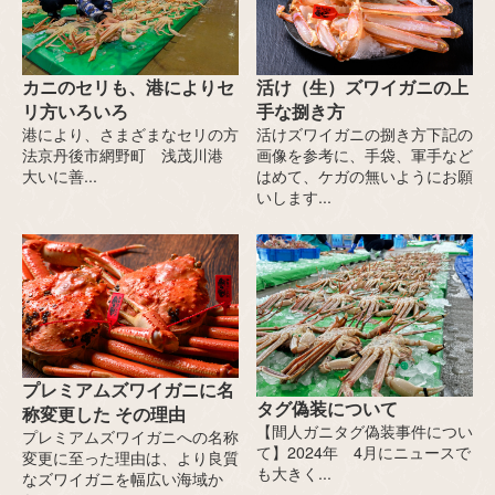
活け（生）ズワイガニの上
カニのセリも、港によりセ
手な捌き方
リ方いろいろ
活けズワイガニの捌き方下記の
港により、さまざまなセリの方
画像を参考に、手袋、軍手など
法京丹後市網野町 浅茂川港
はめて、ケガの無いようにお願
大いに善...
いします...
プレミアムズワイガニに名
タグ偽装について
称変更した その理由
【間人ガニタグ偽装事件につい
プレミアムズワイガニへの名称
て】2024年 4月にニュースで
変更に至った理由は、より良質
も大きく...
なズワイガニを幅広い海域か