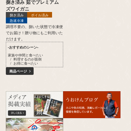
捌き済み 茹でプレミアム
ズワイガニ
捌き済み
ボイル済み
急速冷凍
調理不要の、捌いた状態で冷凍便
でお届け！贈り物にもご利用いた
だけます。
-おすすめのシーン-
家族や仲間と食べたい
料理するのが面倒
お得に食べたい
商品ページ