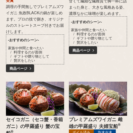
受賞
甘くて繊細な繊維質で脚一杯に詰
調理の手間無しでプレミアムズワ
まった身と、大きな風格ある姿、
イガニ 魚政BLACKの鍋が楽しめ
濃厚なかに味噌が楽しめます。
ます。プロの技で捌き、オリジナ
-おすすめのシーン-
ルのストレートスープ付きでお届
家族や仲間と食べたい
けします。
料理するのが面倒
ギフトや贈り物として
-おすすめのシーン-
贅沢をしたい
家族や仲間と食べたい
商品ページ
料理するのが面倒
ギフトや贈り物として
贅沢をしたい
商品ページ
セイコガニ（セコ蟹・香箱
プレミアムズワイガニ 雌
®
ガニ）の甲羅盛り 蟹の宝
雄の甲羅盛り 夫婦宝船
®
船
ボイル済み
急速冷凍