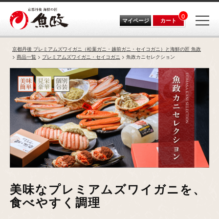
0
マイページ
カート
京都丹後 プレミアムズワイガニ（松葉ガニ・越前ガニ・セイコガニ）と海鮮の匠 魚政
商品一覧
プレミアムズワイガニ・セイコガニ
魚政カニセレクション
美味なプレミアムズワイガニを、
食べやすく調理