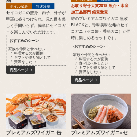
お取り寄せ大賞2018 魚介・水産
ボイル済み
急速冷凍
加工品部門 銀賞受賞
セイコガニの蟹身、内子、外子が
雄のプレミアムズワイガニ 魚政
甲羅に盛りつけられ、見た目も美
BLACKと、珍味美味な雌のセイ
しく手間いらず。簡単にセイコガ
コガニ（セコ蟹・香箱ガニ）が同
ニを楽しんでいただけます。
時に楽しめるセットです。
-おすすめのシーン-
-おすすめのシーン-
家族や仲間と食べたい
料理するのが面倒
家族や仲間と食べたい
ギフトや贈り物として
料理するのが面倒
贅沢をしたい
食べ比べをしたい
ギフトや贈り物として
商品ページ
贅沢をしたい
商品ページ
プレミアムズワイガニ 缶
プレミアムズワイガニ×セ