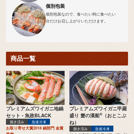
個別包装
個別包装なので、食べたい時に食べたい
分だけお召し上がりいただけます。
商品一覧
プレミアムズワイガニ地鍋
プレミアムズワイガニ甲羅
®
セット - 魚政BLACK
盛り 蟹の漢船
（おとこぶ
ね）
捌き済み
急速冷凍
お取り寄せ大賞2018 鍋部門 金賞
捌き済み
急速冷凍