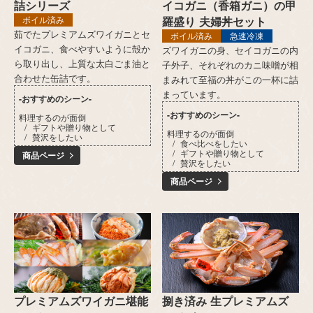
詰シリーズ
イコガニ（香箱ガニ）の甲
羅盛り 夫婦丼セット
ボイル済み
茹でたプレミアムズワイガニとセ
ボイル済み
急速冷凍
イコガニ、食べやすいように殻か
ズワイガニの身、セイコガニの内
ら取り出し、上質な太白ごま油と
子外子、それぞれのカニ味噌が相
合わせた缶詰です。
まみれて至福の丼がこの一杯に詰
まっています。
-おすすめのシーン-
-おすすめのシーン-
料理するのが面倒
ギフトや贈り物として
料理するのが面倒
贅沢をしたい
食べ比べをしたい
ギフトや贈り物として
商品ページ
贅沢をしたい
商品ページ
プレミアムズワイガニ堪能
捌き済み 生プレミアムズ