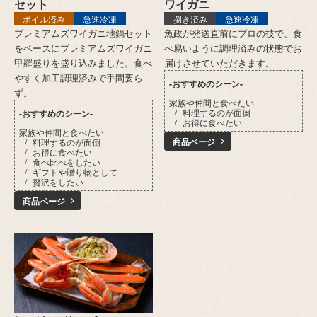
セット
ワイガニ
ボイル済み
急速冷凍
捌き済み
急速冷凍
プレミアムズワイガニ地鍋セット
魚政が発送直前にプロの技で、食
をベースにプレミアムズワイガニ
べ易いように調理済みの状態でお
甲羅盛りを盛り込みました。食べ
届けさせていただきます。
やすく加工調理済みで手間要ら
-おすすめのシーン-
ず。
家族や仲間と食べたい
料理するのが面倒
-おすすめのシーン-
お得に食べたい
家族や仲間と食べたい
商品ページ
料理するのが面倒
お得に食べたい
食べ比べをしたい
ギフトや贈り物として
贅沢をしたい
商品ページ