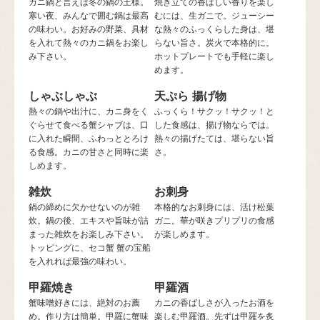
カニ鍋と言えば冬の鍋の王様。
焼き立ての香ばしい香りを楽し
寒い夜、みんなで囲む鍋は最高
むには、生ガニで。ジューシー
の味わい。お好みの野菜、具材
な熱々のふっくらした身は、堪
を入れて熱々のカニ鍋をお楽し
らない旨さ。炭火で本格的に。
み下さい。
ホットプレートでも手軽に楽し
めます。
しゃぶしゃぶ
天ぷら 揚げ物
熱々の鍋や出汁に、カニ身をく
ふっくら！サクッ！サクッ！と
ぐらせて食べる蟹シャブは、口
した食感は、揚げ物ならでは。
に入れた瞬間、ふわっととろけ
熱々の揚げたては、堪らない旨
る食感。カニの甘さと同時に楽
さ。
しめます。
雑炊
お刺身
鍋の締めに欠かせないのが雑
本格的なお刺身には、活け松葉
炊。鍋の後、エキスや旨味が詰
ガニ。華が咲きプリプリの食感
まった雑炊をお楽しみ下さい。
が楽しめます。
トッピングに、セコ蟹 蟹の宝船
を入れれば最強の味わい。
甲羅焼き
甲羅酒
蟹味噌好きには、絶対のお薦
カニの香ばしさが入ったお酒を
め。作り方は簡単。甲羅に蟹味
楽しむ甲羅酒。先ずは甲羅を炙