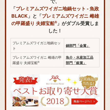
で、
「
プレミアムズワイガニ地鍋セット - 魚政
BLACK
」と「
プレミアムズワイガニ 雌雄
®
の甲羅盛り 夫婦宝船
」がダブル受賞しま
した！
プレミアムズワイガニ地鍋セッ
鍋部門「金賞」
ト
プレミアムズワイガニ 雌雄の甲
魚介・水産加工品
®
羅盛り 夫婦宝船
部門「銀賞」