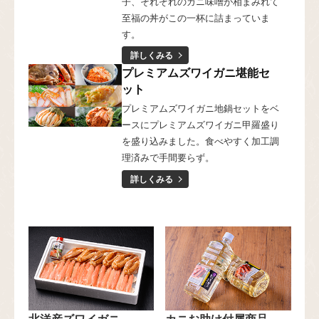
子、それぞれのカニ味噌が相まみれて
至福の丼がこの一杯に詰まっていま
す。
詳しくみる
プレミアムズワイガニ堪能セ
ット
プレミアムズワイガニ地鍋セットをベ
ースにプレミアムズワイガニ甲羅盛り
を盛り込みました。食べやすく加工調
理済みで手間要らず。
詳しくみる
北洋産ズワイガニ
カニお助け付属商品