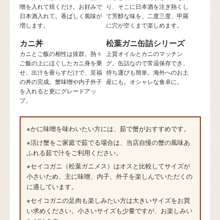
噌を入れて焼くだけ。お好みで
り、そこに日本酒を注ぎ熱くし
日本酒入れて。香ばしく風味が
て芳醇な味を。二度三度、甲羅
増します。
に穴が空くまで楽しめます。
カニ丼
松葉ガニ缶詰シリーズ
カニとご飯の相性は抜群。熱々
上質オイルとカニのマッチン
ご飯の上にほぐしたカニ身を乗
グ。缶詰なので常温保存でき、
せ、出汁を垂らすだけで、至福
持ち運びも簡単。海外へのお土
の丼の完成。蟹味噌や内子外子
産にも。オシャレな食卓に。
を入れると更にグレードアッ
プ。
※かに味噌を味わいたい方には、茹で蟹がおすすめです。
※活け蟹をご家庭で茹でる場合は、当店自慢の蟹の風味あ
ふれる茹で汁をご利用ください。
※セイコガニ（松葉ガニメス）はオスと比較してサイズが
小さいため、主に味噌、内子、外子を楽しんでいただくの
に適しています。
※セイコガニの足肉も楽しみたい方は大きいサイズをお買
い求めください。小さいサイズも少量ですが、お楽しみい