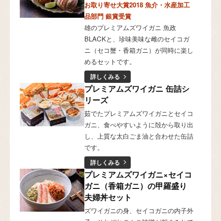
お取り寄せ大賞2018 魚介・水産加工
品部門 銀賞受賞
雄のプレミアムズワイガニ 魚政
BLACKと、珍味美味な雌のセイコガ
ニ（セコ蟹・香箱ガニ）が同時に楽し
めるセットです。
詳しくみる
プレミアムズワイガニ 缶詰シ
リーズ
茹でたプレミアムズワイガニとセイコ
ガニ、食べやすいように殻から取り出
し、上質な太白ごま油と合わせた缶詰
です。
詳しくみる
プレミアムズワイガニ×セイコ
ガニ（香箱ガニ）の甲羅盛り
夫婦丼セット
ズワイガニの身、セイコガニの内子外