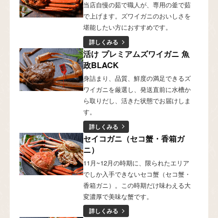
当店自慢の茹で職人が、専用の釜で茹
で上げます。ズワイガニのおいしさを
堪能したい方におすすめです。
詳しくみる
活け プレミアムズワイガニ 魚
政BLACK
身詰まり、品質、鮮度の満足できるズ
ワイガニを厳選し、発送直前に水槽か
ら取りだし、活きた状態でお届けしま
す。
詳しくみる
セイコガニ（セコ蟹・香箱ガ
ニ）
11月~12月の時期に、限られたエリア
でしか入手できないセコ蟹（セコ蟹・
香箱ガニ）。この時期だけ味わえる大
変濃厚で美味な蟹です。
詳しくみる