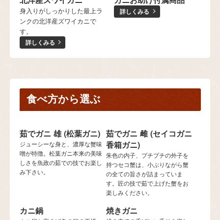
身入りがしっかりした最上ラ
詳しくみる
ンクの北洋産ズワイカニで
す。
詳しくみる
食べ方から選ぶ
茹でガニ 雄 (松葉ガニ)
茹でガニ 雌 (セイコガニ
香箱ガニ)
ジューシーな身と、濃厚な蟹味
噌が特徴。松葉ガニ本来の美味
朱色の内子、プチプチの外子を
しさを魚政の茹での技でお楽し
持つセコ蟹は、小ぶりながら蟹
み下さい。
の全ての旨さが詰まっていま
す。匠の技で茹で上げた蟹をお
楽しみください。
カニ鍋
焼きガニ