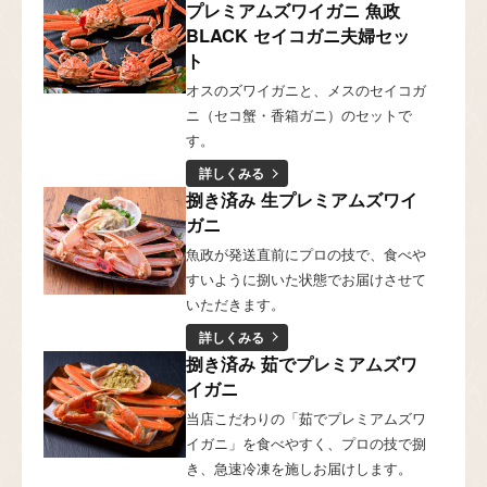
プレミアムズワイガニ 魚政
BLACK セイコガニ夫婦セッ
ト
オスのズワイガニと、メスのセイコガ
ニ（セコ蟹・香箱ガニ）のセットで
す。
詳しくみる
捌き済み 生プレミアムズワイ
ガニ
魚政が発送直前にプロの技で、食べや
すいように捌いた状態でお届けさせて
いただきます。
詳しくみる
捌き済み 茹でプレミアムズワ
イガニ
当店こだわりの「茹でプレミアムズワ
イガニ」を食べやすく、プロの技で捌
き、急速冷凍を施しお届けします。