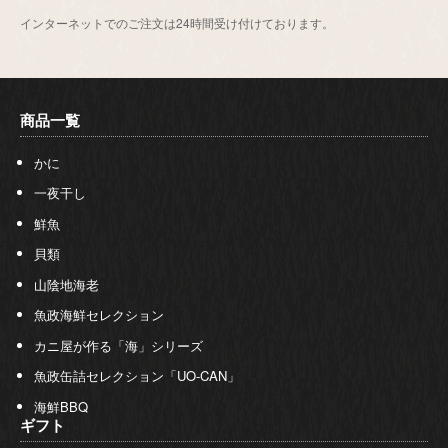
インターネットでのご注文は24時間受け付けております。
商品一覧
かに
一夜干し
鮮魚
貝類
山陰地海老
魚政海鮮セレクション
カニ屋が作る「海」シリーズ
魚政缶詰セレクション「UO-CAN」
海鮮BBQ
ギフト