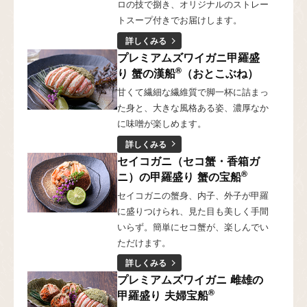
ロの技で捌き、オリジナルのストレー
トスープ付きでお届けします。
詳しくみる
プレミアムズワイガニ甲羅盛
®
り 蟹の漢船
（おとこぶね）
甘くて繊細な繊維質で脚一杯に詰まっ
た身と、大きな風格ある姿、濃厚なか
に味噌が楽しめます。
詳しくみる
セイコガニ（セコ蟹・香箱ガ
®
ニ）の甲羅盛り 蟹の宝船
セイコガニの蟹身、内子、外子が甲羅
に盛りつけられ、見た目も美しく手間
いらず。簡単にセコ蟹が、楽しんでい
ただけます。
詳しくみる
プレミアムズワイガニ 雌雄の
®
甲羅盛り 夫婦宝船