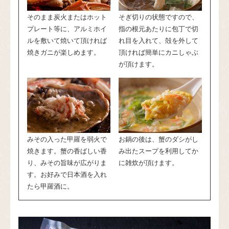
そのまま炭火またはホット
そぎ切りの状態ですので、
プレート等に、アルミホイ
指の根元あたりに包丁で切
ルを敷いて焼いて頂ければ
れ目を入れて、殻を外して
焼きガニが楽しめます。
頂ければ簡単にカニしゃぶ
が頂けます。
みその入った甲羅を弱火で
お鍋の後は、蟹のダシがし
焼きます。蟹の香ばしい香
み出たスープを利用してか
り、みその旨味が広がりま
に雑炊が頂けます。
す。お好みで日本酒を入れ
たら甲羅酒に。