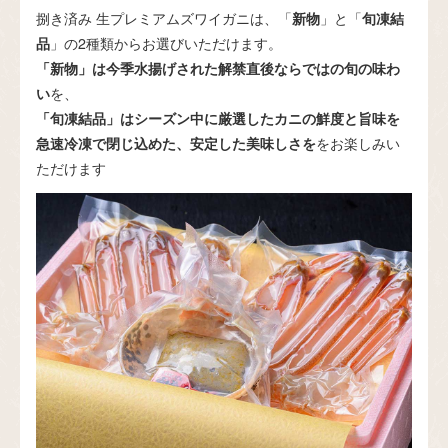
捌き済み 生プレミアムズワイガニは、「
新物
」と「
旬凍結
品
」の2種類からお選びいただけます。
「新物」は今季水揚げされた解禁直後ならではの旬の味わ
い
を、
「旬凍結品」はシーズン中に厳選したカニの鮮度と旨味を
急速冷凍で閉じ込めた、安定した美味しさを
をお楽しみい
ただけます