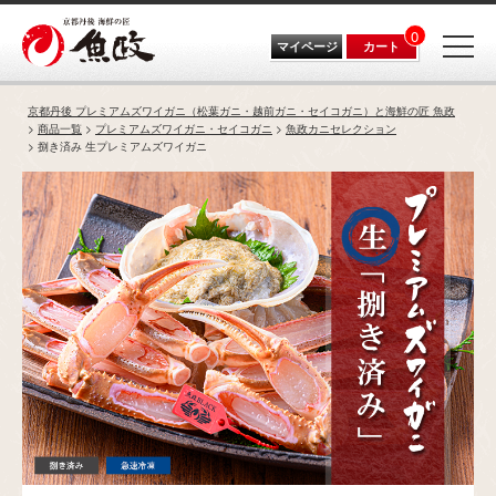
0
マイページ
カート
京都丹後 プレミアムズワイガニ（松葉ガニ・越前ガニ・セイコガニ）と海鮮の匠 魚政
商品一覧
プレミアムズワイガニ・セイコガニ
魚政カニセレクション
捌き済み 生プレミアムズワイガニ