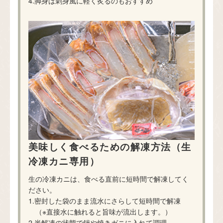
4.脚身は刺身風に軽く炙るのもおすすめ
美味しく食べるための解凍方法（生
冷凍カニ専用）
生の冷凍カニは、食べる直前に短時間で解凍してく
ださい。
1.密封した袋のまま流水にさらして短時間で解凍
（※直接水に触れると旨味が流出します。）
2.半解凍の状態で鍋や焼きガニに入れて調理