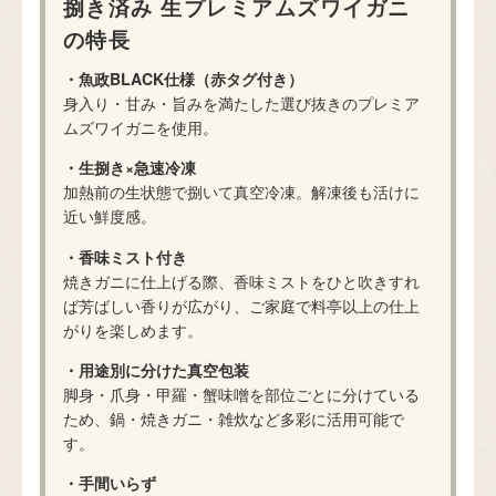
捌き済み 生プレミアムズワイガニ
の特長
・魚政BLACK仕様（赤タグ付き）
身入り・甘み・旨みを満たした選び抜きのプレミア
ムズワイガニを使用。
・生捌き×急速冷凍
加熱前の生状態で捌いて真空冷凍。解凍後も活けに
近い鮮度感。
・香味ミスト付き
焼きガニに仕上げる際、香味ミストをひと吹きすれ
ば芳ばしい香りが広がり、ご家庭で料亭以上の仕上
がりを楽しめます。
・用途別に分けた真空包装
脚身・爪身・甲羅・蟹味噌を部位ごとに分けている
ため、鍋・焼きガニ・雑炊など多彩に活用可能で
す。
・手間いらず