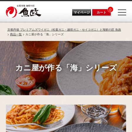
0
マイページ
カート
京都丹後 プレミアムズワイガニ（松葉ガニ・越前ガニ・セイコガニ）と海鮮の匠 魚政
商品一覧
カニ屋が作る「海」シリーズ
カニ屋が作る「海」シリーズ