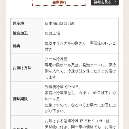
詳細を見る
在庫切れ
原産地
日本海山陰西部産
製造加工
魚政工場
魚政オリジナルの捌き方、調理法のレシピ
特典
付き
クール冷凍便
専用の段ボール又は、発泡ケースに、保冷
お届け方法
剤を入れて、冷凍状態を保ったままお届け
します
到着後冷蔵で2〜3日。
家庭の冷蔵庫なら、冷凍（−18℃以下）で
賞味期限
約一ヶ月
生物ですので、なるべくお早めにお召し上
がり下さい。
お届けする急速冷凍 茹でセイコガニは、
天然物に付き、同一帯の価格でも、お届け