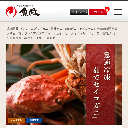
0
マイページ
カート
京都丹後 プレミアムズワイガニ（松葉ガニ・越前ガニ・セイコガニ）と海鮮の匠 魚政
商品一覧
プレミアムズワイガニ・セイコガニ
セイコガニ（セコ蟹・香箱ガニ）
急速冷凍 茹でセイコガニ（香箱ガニ）