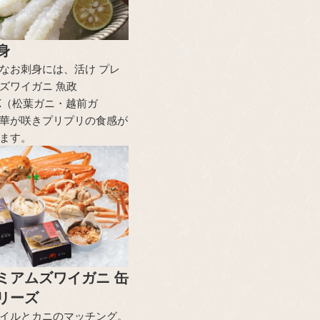
身
なお刺身には、活け プレ
ズワイガニ 魚政
CK（松葉ガニ・越前ガ
華が咲きプリプリの食感が
ます。
ミアムズワイガニ 缶
リーズ
イルとカニのマッチング。