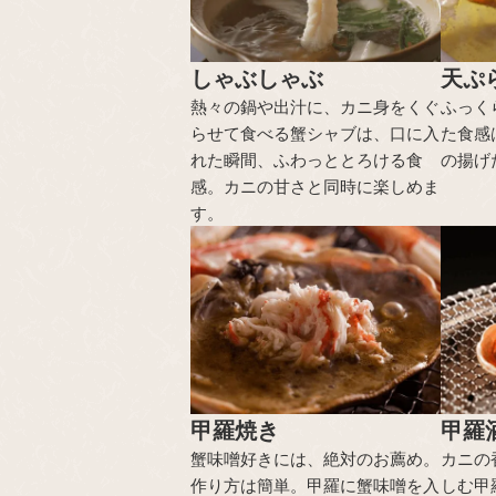
しゃぶしゃぶ
天ぷ
熱々の鍋や出汁に、カニ身をくぐ
ふっく
らせて食べる蟹シャブは、口に入
た食感
れた瞬間、ふわっととろける食
の揚げ
感。カニの甘さと同時に楽しめま
す。
甲羅焼き
甲羅
蟹味噌好きには、絶対のお薦め。
カニの
作り方は簡単。甲羅に蟹味噌を入
しむ甲