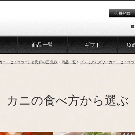
会員登録
商品一覧
ギフト
魚
ガニ・セイコガニ）と海鮮の匠 魚政
商品一覧
プレミアムズワイガニ・セイコガ
カニの食べ方から選ぶ