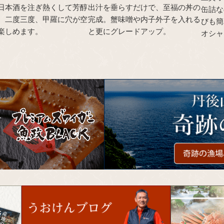
日本酒を注ぎ熱くして芳醇
出汁を垂らすだけで、至福の丼の
缶詰な
。二度三度、甲羅に穴が空
完成。蟹味噌や内子外子を入れる
びも簡
楽しめます。
と更にグレードアップ。
オシャ