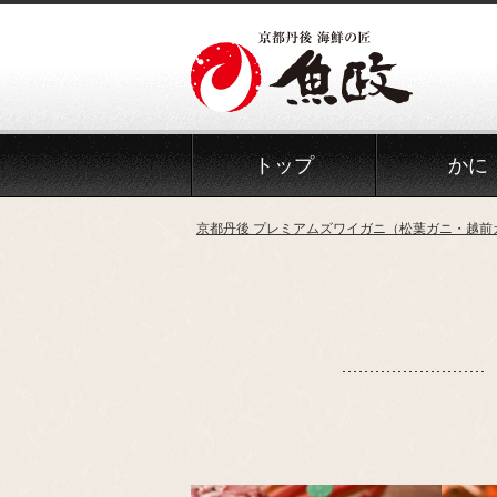
トップ
かに
京都丹後 プレミアムズワイガニ（松葉ガニ・越前