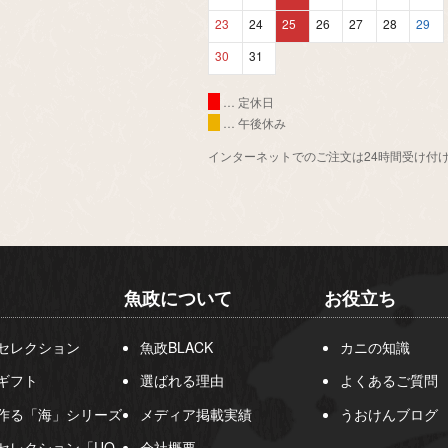
23
24
25
26
27
28
29
30
31
… 定休日
… 午後休み
インターネットでのご注文は24時間受け付
魚政について
お役立ち
セレクション
魚政BLACK
カニの知識
ギフト
選ばれる理由
よくあるご質問
作る「海」シリーズ
メディア掲載実績
うおけんブログ
セレクション「UO-
会社概要