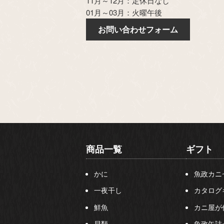
11月～12月：定休日なし
01月～03月：火曜午後
お問い合わせフォーム
商品一覧
ギフト
かに
魚政カニ
一夜干し
カタログ
鮮魚
カニ屋が
貝類
魚政缶詰