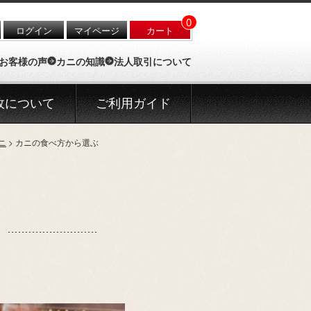
0
ログイン
マイページ
カート
お客様の声
カニの知識
法人取引について
政について
ご利用ガイド
ニ
カニの食べ方から選ぶ