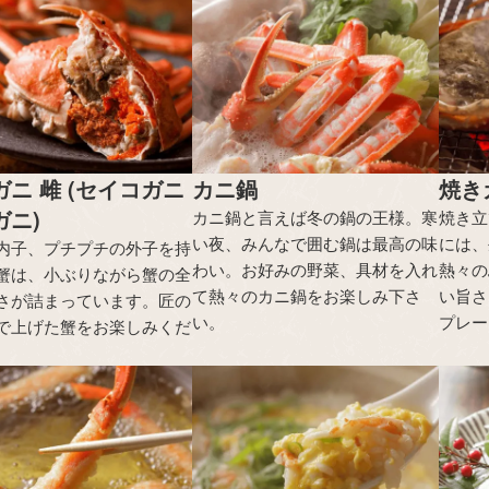
ガニ 雌 (セイコガニ
カニ鍋
焼き
ガニ)
カニ鍋と言えば冬の鍋の王様。寒
焼き立
い夜、みんなで囲む鍋は最高の味
には、
内子、プチプチの外子を持
わい。お好みの野菜、具材を入れ
熱々の
蟹は、小ぶりながら蟹の全
て熱々のカニ鍋をお楽しみ下さ
い旨さ
さが詰まっています。匠の
い。
プレー
で上げた蟹をお楽しみくだ