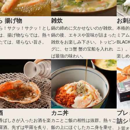
ら 揚げ物
雑炊
お刺
ら！サクッ！サクッ！とし
鍋の締めに欠かせないのが雑炊。
本格的
は、揚げ物ならでは。熱々
鍋の後、エキスや旨味が詰まった
ミアム
たては、堪らない旨さ。
雑炊をお楽しみ下さい。トッピン
BLA
グに、セコ蟹 蟹の宝船を入れれ
ニ）。
ば最強の味わい。
楽しめ
酒
カニ丼
プレ
詰シ
香ばしさが入ったお酒を楽
カニとご飯の相性は抜群。熱々ご
羅酒。先ずは甲羅を炙り、
飯の上にほぐしたカニ身を乗せ、
上質オ