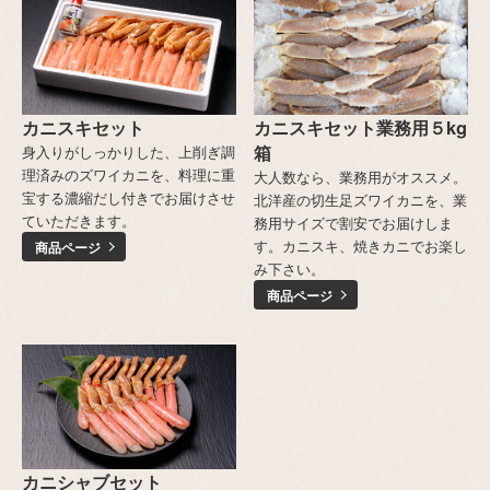
カニスキセット
カニスキセット業務用５kg
箱
身入りがしっかりした、上削ぎ調
理済みのズワイカニを、料理に重
大人数なら、業務用がオススメ。
宝する濃縮だし付きでお届けさせ
北洋産の切生足ズワイカニを、業
ていただきます。
務用サイズで割安でお届けしま
す。カニスキ、焼きカニでお楽し
商品ページ
み下さい。
商品ページ
カニシャブセット