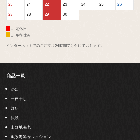
20
21
22
23
24
25
26
27
28
29
30
… 定休日
… 午後休み
インターネットでのご注文は24時間受け付けております。
商品一覧
かに
一夜干し
鮮魚
貝類
山陰地海老
魚政海鮮セレクション