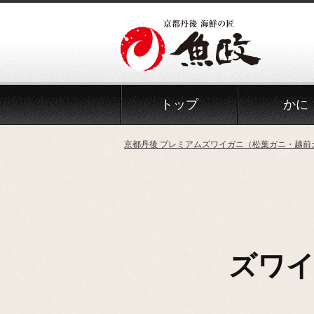
Skip
to
the
content
トップ
かに
京都丹後 プレミアムズワイガニ（松葉ガニ・越前
ズワ