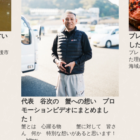
プ
方い
した
プレ
後市
た理
海域か
代表 谷次の 蟹への想い プロ
モーションビデオにまとめまし
た！
蟹とは 心躍る物 蟹に対して 皆さ
ん 何か 特別な想いがあると思います！
https:...