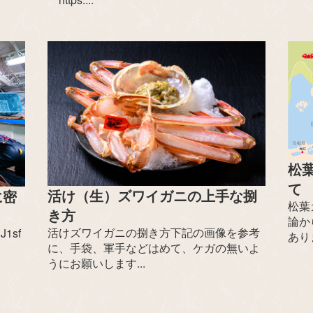
松
て
活け（生）ズワイガニの上手な捌
に密
松葉
き方
論か
活けズワイガニの捌き方下記の画像を参考
J1sf
ありま
に、手袋、軍手などはめて、ケガの無いよ
うにお願いします...