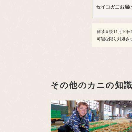
セイコガニお届
解禁直後11月10
可能な限り対処さ
その他のカニの知