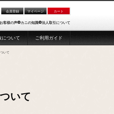
会員登録
マイページ
カート
お客様の声
カニの知識
法人取引について
政について
ご利用ガイド
について
ついて