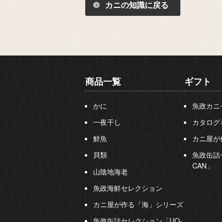
カニの知識に戻る
商品一覧
ギフト
かに
魚政カニ
一夜干し
カタログ
鮮魚
カニ屋が
貝類
魚政缶詰
CAN」
山陰地海老
魚政海鮮セレクション
カニ屋が作る「海」シリーズ
魚政缶詰セレクション「UO-