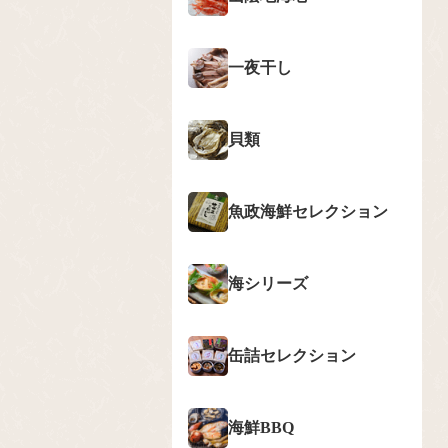
一夜干し
貝類
魚政海鮮セレクション
海シリーズ
缶詰セレクション
海鮮BBQ