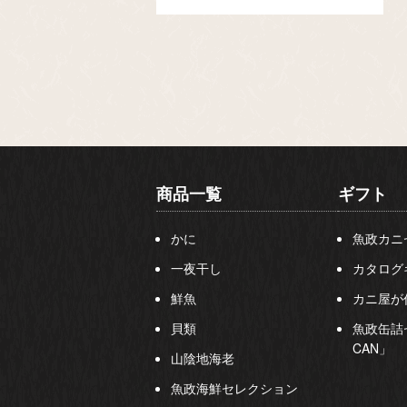
商品一覧
ギフト
かに
魚政カニ
一夜干し
カタログ
鮮魚
カニ屋が
貝類
魚政缶詰
CAN」
山陰地海老
魚政海鮮セレクション