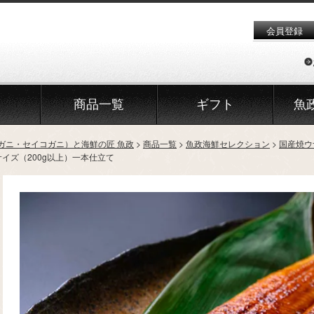
会員登録
商品一覧
ギフト
魚
ガニ・セイコガニ）と海鮮の匠 魚政
商品一覧
魚政海鮮セレクション
国産焼ウ
イズ（200g以上）一本仕立て