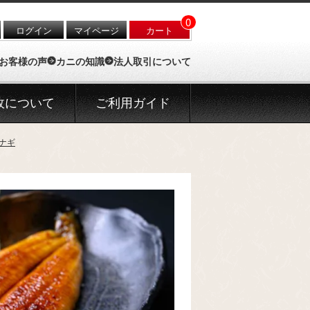
0
ログイン
マイページ
カート
お客様の声
カニの知識
法人取引について
政について
ご利用ガイド
ナギ