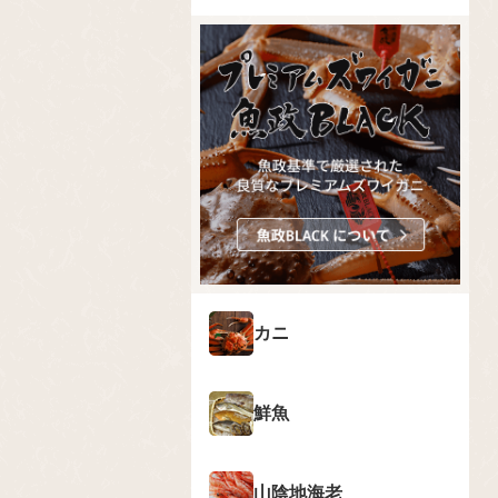
カニ
鮮魚
山陰地海老