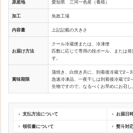
原産地
愛知県 三河一色産（養殖）
加工
魚政工場
内容量
上記記載の大きさ
クール冷蔵便または、冷凍便
お届け方法
匹数に応じて専用の段ボール、または発
す。
蒲焼き、白焼き共に、到着後冷蔵で2～3
賞味期限
急速冷凍品、一夜干しは到着後冷蔵で2～
生物ですので、なるべくお早めにお召し
支払方法について
お届日
領収書について
熨斗対