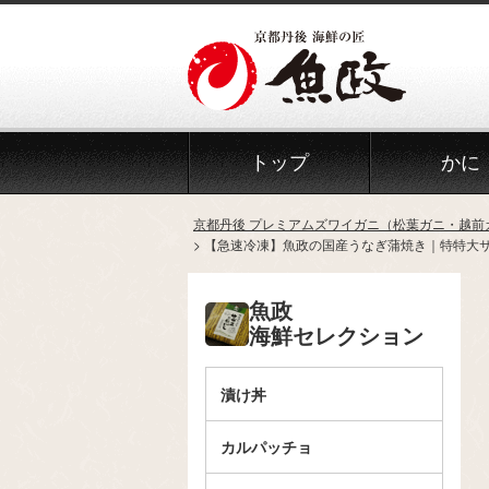
トップ
かに
京都丹後 プレミアムズワイガニ（松葉ガニ・越前
【急速冷凍】魚政の国産うなぎ蒲焼き｜特特大サ
魚政
海鮮セレクション
漬け丼
カルパッチョ