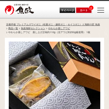
0
マイページ
カート
京都丹後 プレミアムズワイガニ（松葉ガニ・越前ガニ・セイコガニ）と海鮮の匠 魚政
商品一覧
魚政海鮮セレクション
やわらか蒸しアワビ
やわらか蒸しアワビ 蒸し上げ正味約110g（活アワビ約250g級使用） 1枚