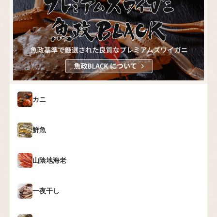
カニ
鮮魚
山陰地海老
一夜干し