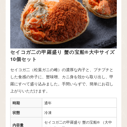
セイコガ二の甲羅盛り 蟹の宝船®大中サイズ
10個セット
セイコガ二（松葉ガニの雌）の濃厚な内子と、プチプチと
した食感の外子に、蟹味噌、カニ身を殻から取り出し、甲
羅にすべて盛り込みました。手間いらずで、簡単にお召し
上がりいただけます。
時期
通年
状態
冷凍
セイコガ二の甲羅盛り 蟹の宝船® （大中
内容量