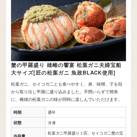
蟹の甲羅盛り 雄雌の饗宴 松葉ガニ夫婦宝船
大サイズ[匠の松葉ガニ 魚政BLACK使用]
松葉ガニ、セイコガ二とも食べやすく、身、味噌、子を殻
から取り出し甲羅に盛り込みました。手間いらずで簡単
に、雌雄の松葉ガニの味が同時に楽しんでいただけます。
時期
通年
状態
冷凍
松葉ガニ甲羅盛り１匹、セイコガ二蟹の宝
内容量