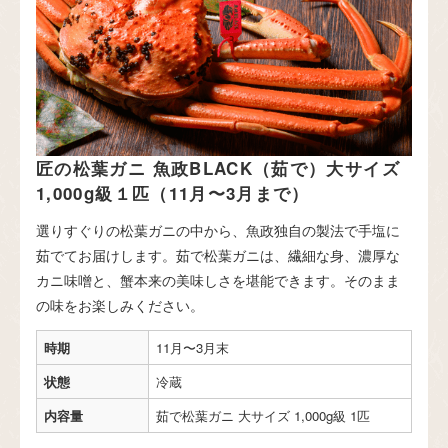
匠の松葉ガニ 魚政BLACK（茹で）大サイズ
1,000g級１匹（11月〜3月まで）
選りすぐりの松葉ガニの中から、魚政独自の製法で手塩に
茹でてお届けします。茹で松葉ガニは、繊細な身、濃厚な
カニ味噌と、蟹本来の美味しさを堪能できます。そのまま
の味をお楽しみください。
時期
11月〜3月末
状態
冷蔵
内容量
茹で松葉ガニ 大サイズ 1,000g級 1匹