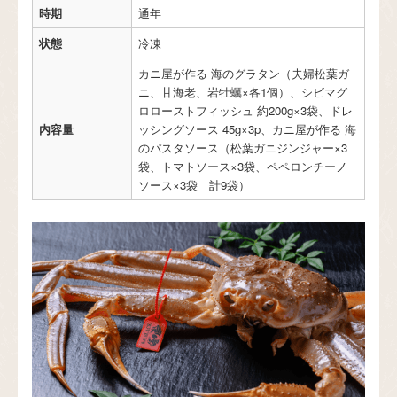
時期
通年
状態
冷凍
カニ屋が作る 海のグラタン（夫婦松葉ガ
ニ、甘海老、岩牡蠣×各1個）、シビマグ
ロローストフィッシュ 約200g×3袋、ドレ
内容量
ッシングソース 45g×3p、カニ屋が作る 海
のパスタソース（松葉ガニジンジャー×3
袋、トマトソース×3袋、ペペロンチーノ
ソース×3袋 計9袋）