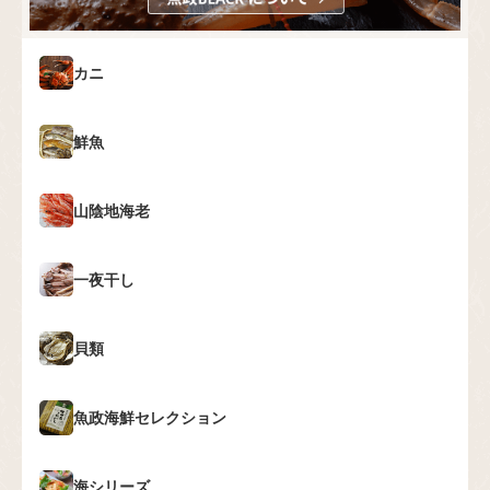
カニ
鮮魚
山陰地海老
一夜干し
貝類
魚政海鮮セレクション
海シリーズ