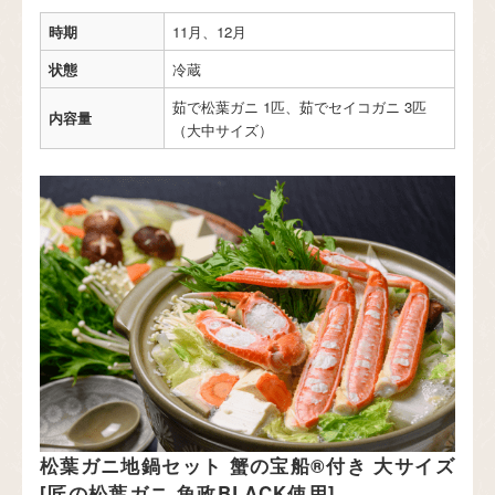
時期
11月、12月
状態
冷蔵
茹で松葉ガニ 1匹、茹でセイコガニ 3匹
内容量
（大中サイズ）
松葉ガニ地鍋セット 蟹の宝船®︎付き 大サイズ
[匠の松葉ガニ 魚政BLACK使用]