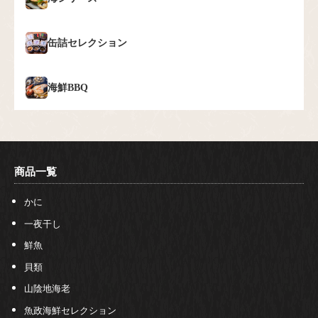
缶詰セレクション
海鮮BBQ
商品一覧
かに
一夜干し
鮮魚
貝類
山陰地海老
魚政海鮮セレクション