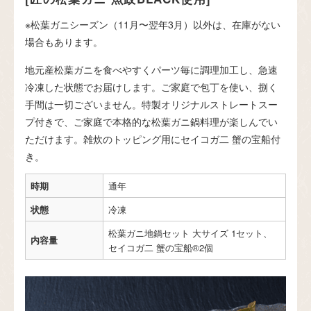
※松葉ガニシーズン（11月〜翌年3月）以外は、在庫がない
場合もあります。
地元産松葉ガニを食べやすくパーツ毎に調理加工し、急速
冷凍した状態でお届けします。ご家庭で包丁を使い、捌く
手間は一切ございません。特製オリジナルストレートスー
プ付きで、ご家庭で本格的な松葉ガニ鍋料理が楽しんでい
ただけます。雑炊のトッピング用にセイコガ二 蟹の宝船付
き。
時期
通年
状態
冷凍
松葉ガニ地鍋セット 大サイズ 1セット、
内容量
セイコガ二 蟹の宝船®2個