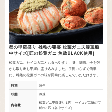
蟹の甲羅盛り 雄雌の饗宴 松葉ガニ夫婦宝船
中サイズ[匠の松葉ガニ 魚政BLACK使用]
松葉ガニ、セイコガ二とも食べやすく、身、味噌、子を殻
から取り出し甲羅に盛り込みました。手間いらずで簡単
に、雌雄の松葉ガニの味が同時に楽しんでいただけます。
時期
通年
状態
冷凍
松葉ガニ甲羅盛り１匹、セイコガ二蟹の宝
内容量
船®３匹（各中サイズ）