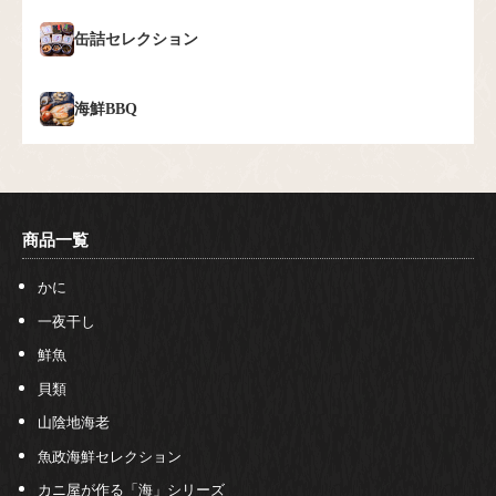
缶詰セレクション
海鮮BBQ
商品一覧
かに
一夜干し
鮮魚
貝類
山陰地海老
魚政海鮮セレクション
カニ屋が作る「海」シリーズ