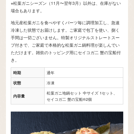
※松葉ガニシーズン（11月〜翌年3月）以外は、在庫がない
場合もあります。
地元産松葉ガニを食べやすくパーツ毎に調理加工し、急速
冷凍した状態でお届けします。ご家庭で包丁を使い、捌く
手間は一切ございません。特製オリジナルストレートスー
プ付きで、ご家庭で本格的な松葉ガニ鍋料理が楽しんでい
ただけます。雑炊のトッピング用にセイコガ二 蟹の宝船付
き。
時期
通年
状態
冷凍
松葉ガニ地鍋セット 中サイズ 1セット、
内容量
セイコガ二 蟹の宝船®2個