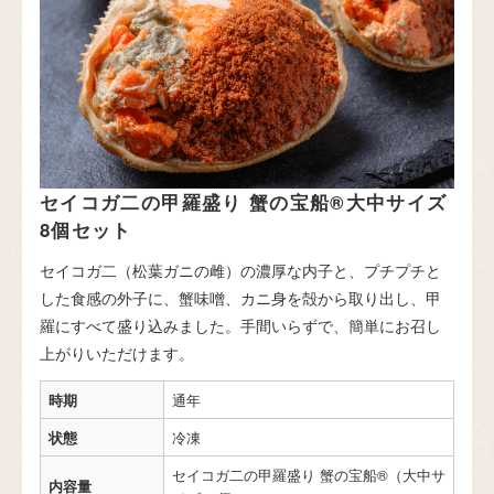
セイコガ二の甲羅盛り 蟹の宝船®大中サイズ
8個セット
セイコガ二（松葉ガニの雌）の濃厚な内子と、プチプチと
した食感の外子に、蟹味噌、カニ身を殻から取り出し、甲
羅にすべて盛り込みました。手間いらずで、簡単にお召し
上がりいただけます。
時期
通年
状態
冷凍
セイコガ二の甲羅盛り 蟹の宝船®（大中サ
内容量