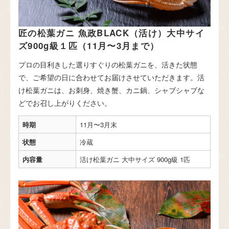
匠の松葉ガニ 魚政BLACK（活け）大中サイ
ズ900g級１匹（11月〜3月まで）
プロの目利きした選りすぐりの松葉ガニを、活きた状態
で、ご希望の日に合わせてお届けさせていただきます。活
け松葉ガニは、お刺身、焼き蟹、カニ鍋、シャブシャブな
どでお召し上がりください。
時期
11月〜3月末
状態
冷蔵
内容量
活け松葉ガニ 大中サイズ 900g級 1匹