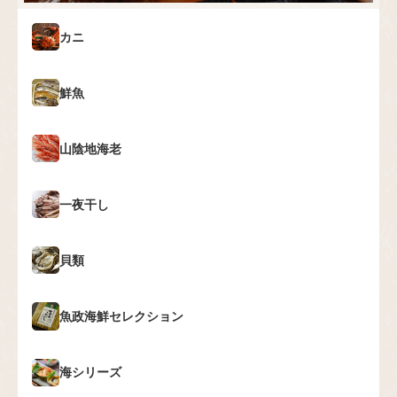
カニ
鮮魚
山陰地海老
一夜干し
貝類
魚政海鮮セレクション
海シリーズ