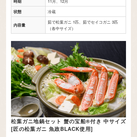
時期
11月、12月
状態
冷蔵
茹で松葉ガニ 1匹、茹でセイコガニ 3匹
内容量
（各中サイズ）
松葉ガニ地鍋セット 蟹の宝船®︎付き 中サイズ
[匠の松葉ガニ 魚政BLACK使用]