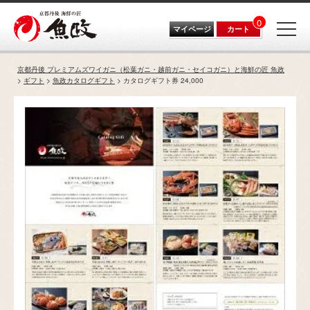
0
マイページ
カート
京都丹後 プレミアムズワイガニ（松葉ガニ・越前ガニ・セイコガニ）と海鮮の匠 魚政
ギフト
魚政カタログギフト
カタログギフト券 24,000