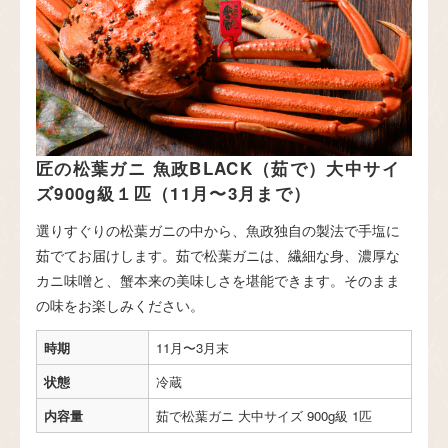
匠の松葉ガニ 魚政BLACK（茹で）大中サイ
ズ900g級１匹（11月〜3月まで）
選りすぐりの松葉ガニの中から、魚政独自の製法で手塩に
茹でてお届けします。茹で松葉ガニは、繊細な身、濃厚な
カニ味噌と、蟹本来の美味しさを堪能できます。そのまま
の味をお楽しみください。
時期
11月〜3月末
状態
冷蔵
内容量
茹で松葉ガニ 大中サイズ 900g級 1匹