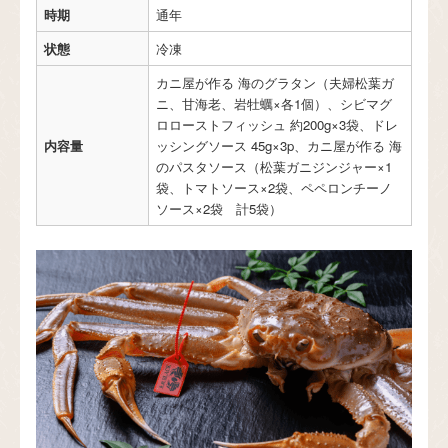
時期
通年
状態
冷凍
カニ屋が作る 海のグラタン（夫婦松葉ガ
ニ、甘海老、岩牡蠣×各1個）、シビマグ
ロローストフィッシュ 約200g×3袋、ドレ
内容量
ッシングソース 45g×3p、カニ屋が作る 海
のパスタソース（松葉ガニジンジャー×1
袋、トマトソース×2袋、ペペロンチーノ
ソース×2袋 計5袋）