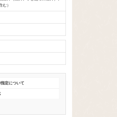
含む）
時指定について
応