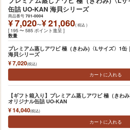
プレミアム蒸しアワビ 極（きわみ)〈L
缶詰 UO-KAN 海貝シリーズ
商品番号
701-0004
¥
7,020
¥
21,060
〜
税込
[
195
〜
585
ポイント進呈 ]
数量
プレミアム蒸しアワビ 極（きわみ)〈Lサイズ〉1缶｜
海貝シリーズ
¥
7,020
税込
カートに入れる
【ギフト箱入り】プレミアム蒸しアワビ 極（きわみ
オリジナル缶詰 UO-KAN
¥
14,040
税込
カートに入れる