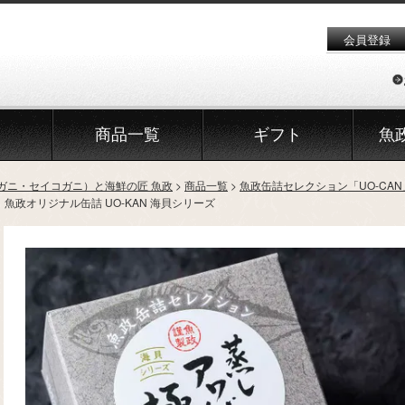
会員登録
商品一覧
ギフト
魚
ガニ・セイコガニ）と海鮮の匠 魚政
商品一覧
魚政缶詰セレクション「UO-CAN
魚政オリジナル缶詰 UO-KAN 海貝シリーズ