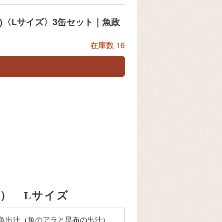
)〈Lサイズ〉3缶セット｜魚政
在庫数
16
） Lサイズ
魚出汁（魚のアラと昆布の出汁）、