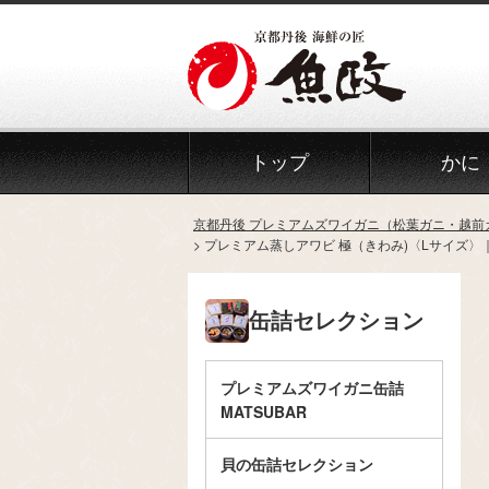
トップ
かに
京都丹後 プレミアムズワイガニ（松葉ガニ・越前
プレミアム蒸しアワビ 極（きわみ)〈Lサイズ〉｜
缶詰セレクション
プレミアムズワイガニ缶詰
MATSUBAR
貝の缶詰セレクション