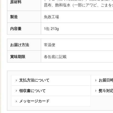
原材料
昆布、飽和塩水（一部にアワビ、ごまを
製造
魚政工場
内容量
1缶 213g
お届け方法
常温便
賞味期限
各缶底に記載
支払方法について
お届日
領収書について
熨斗対
メッセージカード