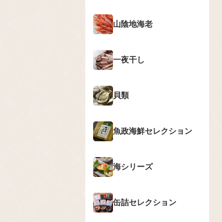
山陰地海老
一夜干し
貝類
魚政海鮮セレクション
海シリーズ
缶詰セレクション