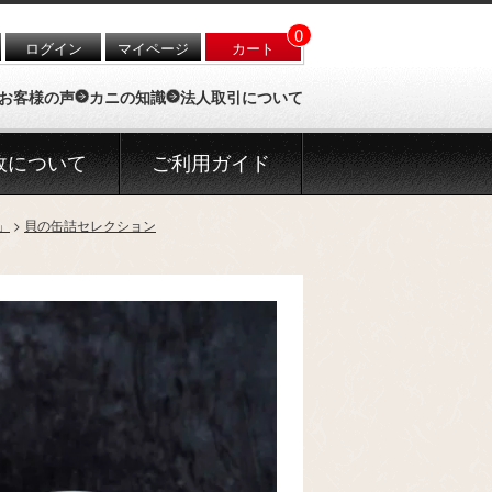
0
ログイン
マイページ
カート
お客様の声
カニの知識
法人取引について
政について
ご利用ガイド
」
貝の缶詰セレクション