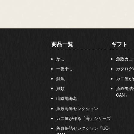
商品一覧
ギフト
かに
魚政カニ
一夜干し
カタログ
鮮魚
カニ屋が
貝類
魚政缶詰
CAN」
山陰地海老
魚政海鮮セレクション
カニ屋が作る「海」シリーズ
魚政缶詰セレクション「UO-