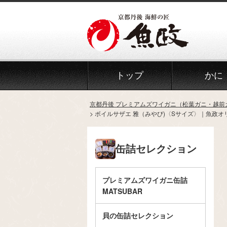
トップ
かに
京都丹後 プレミアムズワイガニ（松葉ガニ・越前
ボイルサザエ 雅（みやび)〈Sサイズ〉｜魚政オリ
缶詰セレクション
プレミアムズワイガニ缶詰
MATSUBAR
貝の缶詰セレクション