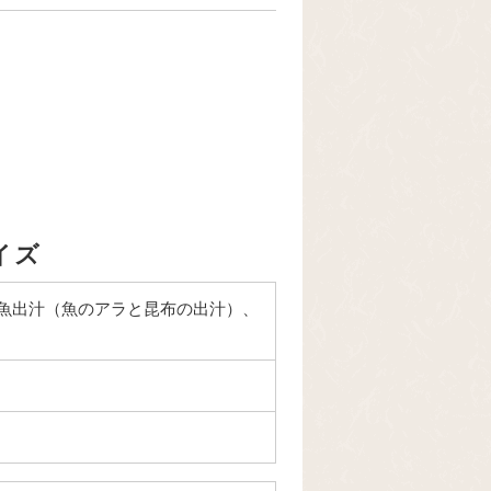
イズ
魚出汁（魚のアラと昆布の出汁）、