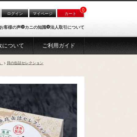
0
ログイン
マイページ
カート
お客様の声
カニの知識
法人取引について
政について
ご利用ガイド
」
貝の缶詰セレクション