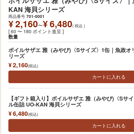
ボイルサザエ 雅（みやび)〈Sサイズ〉｜
KAN 海貝シリーズ
商品番号
701-0001
¥
2,160
¥
6,480
〜
税込
[
60
〜
180
ポイント進呈 ]
数量
ボイルサザエ 雅（みやび)〈Sサイズ〉1缶｜魚政オリ
リーズ
¥
2,160
税込
カートに入れる
【ギフト箱入り】ボイルサザエ 雅（みやび)〈Sサ
ル缶詰 UO-KAN 海貝シリーズ
¥
6,480
税込
カートに入れる