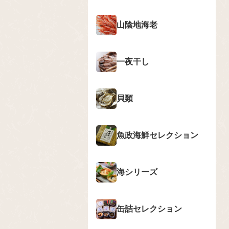
山陰地海老
一夜干し
貝類
魚政海鮮セレクション
海シリーズ
缶詰セレクション