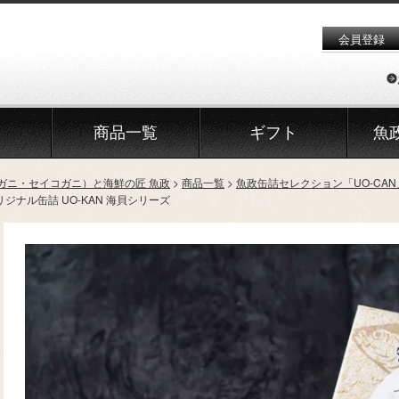
会員登録
商品一覧
ギフト
魚
ガニ・セイコガニ）と海鮮の匠 魚政
商品一覧
魚政缶詰セレクション「UO-CAN
ジナル缶詰 UO-KAN 海貝シリーズ