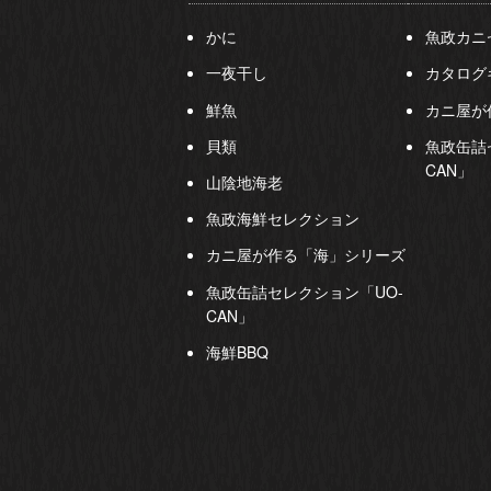
かに
魚政カニ
一夜干し
カタログ
鮮魚
カニ屋が
貝類
魚政缶詰
CAN」
山陰地海老
魚政海鮮セレクション
カニ屋が作る「海」シリーズ
魚政缶詰セレクション「UO-
CAN」
海鮮BBQ