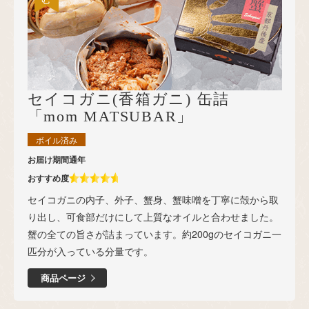
セイコガニ(香箱ガニ) 缶詰
「mom MATSUBAR」
ボイル済み
お届け期間
通年
おすすめ度
セイコガニの内子、外子、蟹身、蟹味噌を丁寧に殻から取
り出し、可食部だけにして上質なオイルと合わせました。
蟹の全ての旨さが詰まっています。約200gのセイコガニ一
匹分が入っている分量です。
商品ページ