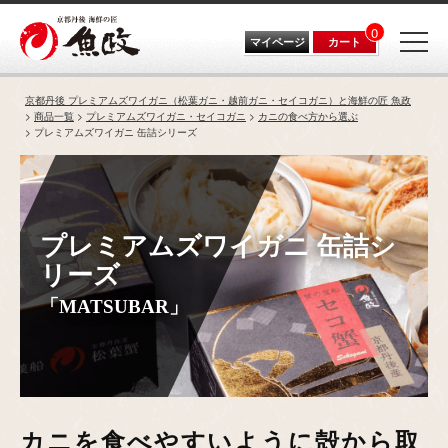
0
マイページ
カート
京都丹後 プレミアムズワイガニ（松葉ガニ・越前ガニ・セイコガニ）と海鮮の匠 魚政
商品一覧
プレミアムズワイガニ・セイコガニ
カニの食べ方から選ぶ
プレミアムズワイガニ 缶詰シリーズ
プレミアムズワイガニ 缶詰シ
リーズ
「MATSUBAR」
カニを食べやすいように殻から取