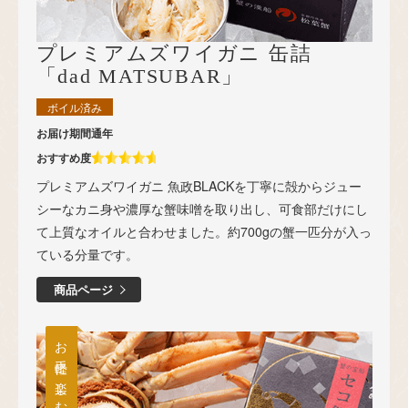
プレミアムズワイガニ 缶詰
「dad MATSUBAR」
ボイル済み
お届け期間
通年
おすすめ度
プレミアムズワイガニ 魚政BLACKを丁寧に殻からジュー
シーなカニ身や濃厚な蟹味噌を取り出し、可食部だけにし
て上質なオイルと合わせました。約700gの蟹一匹分が入っ
ている分量です。
商品ページ
お手軽に楽しむ