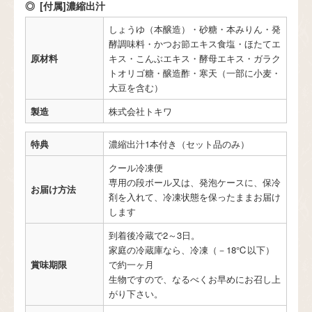
[付属]濃縮出汁
しょうゆ（本醸造）・砂糖・本みりん・発
酵調味料・かつお節エキス食塩・ほたてエ
原材料
キス・こんぶエキス・酵母エキス・ガラク
トオリゴ糖・醸造酢・寒天（一部に小麦・
大豆を含む）
製造
株式会社トキワ
特典
濃縮出汁1本付き（セット品のみ）
クール冷凍便
専用の段ボール又は、発泡ケースに、保冷
お届け方法
剤を入れて、冷凍状態を保ったままお届け
します
到着後冷蔵で2～3日。
家庭の冷蔵庫なら、冷凍（－18℃以下）
賞味期限
で約一ヶ月
生物ですので、なるべくお早めにお召し上
がり下さい。