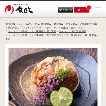
0
マイページ
カート
京都丹後 プレミアムズワイガニ（松葉ガニ・越前ガニ・セイコガニ）と海鮮の匠 魚政
商品一覧
プレミアムズワイガニ・セイコガニ
魚政カニセレクション
セイコガニ（香箱ガニ）の甲羅盛り 蟹の宝船
セイコガニ 蟹の宝船 単品
セイコガニ（香箱ガニ）の甲羅盛り 蟹の宝船 中大サイズ 190g級使用 加工後95g～
1個