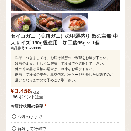
セイコガニ（香箱ガニ）の甲羅盛り 蟹の宝船 中
大サイズ 190g級使用 加工後95g～ 1個
商品番号
152-0004
単品につきましては、お届け状態のご希望をお選び下さい。
冷凍のまま、もしくは解凍して冷蔵でを選択して下さい。
他の冷凍品と同梱の場合は、冷凍をお選び下さい。
解凍して冷蔵の場合、真空包装パッケージを外した状態でのお
届けとなりますので予めご了承下さい。
¥
3,456
税込
[
96
ポイント進呈 ]
お届け状態の希望
(
必
冷凍のままで
須
)
解凍して冷蔵で