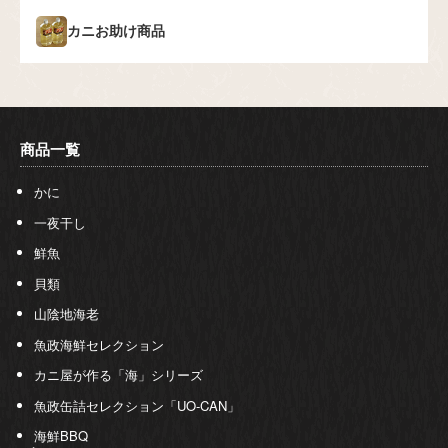
カニお助け商品
商品一覧
かに
一夜干し
鮮魚
貝類
山陰地海老
魚政海鮮セレクション
カニ屋が作る「海」シリーズ
魚政缶詰セレクション「UO-CAN」
海鮮BBQ