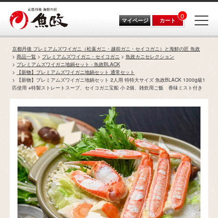
0
マイページ
カート
京都丹後 プレミアムズワイガニ（松葉ガニ・越前ガニ・セイコガニ）と海鮮の匠 魚政
商品一覧
プレミアムズワイガニ・セイコガニ
魚政カニセレクション
プレミアムズワイガニ地鍋セット - 魚政BLACK
【新物】プレミアムズワイガニ地鍋セット 通常セット
【新物】プレミアムズワイガニ地鍋セット 2人用 特特大サイズ 魚政BLACK 1300g級1
匹使用 ※特製ストレートスープ、セイコガニ宝船 小 2個、雑炊用ご飯 香味ミスト付き