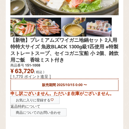
【新物】プレミアムズワイガニ地鍋セット 2人用
特特大サイズ 魚政BLACK 1300g級1匹使用 ※特製
ストレートスープ、セイコガニ宝船 小 2個、雑炊
用ご飯 香味ミスト付き
商品番号
151-1008
¥
63,720
税込
[
1,770
ポイント進呈 ]
販売期間
2025/10/15 0:00
〜
申し訳ございません。ただいま在庫がございません。
お気に入りに登録する
返品特約について
商品についてのお問い合わせ