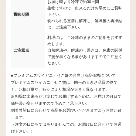
お届け時より冷凍で約30日間
生物ですので、出来るだけお早めにご賞味
賞味期限
下さい。
食べられる直前に解凍し、解凍後の再凍結
は、ご遠慮下さい。
料理には、半冷凍のままのご使用をおすす
めします。
ご注意点
自然解凍や、解凍のし過ぎは、色素の関係
で蟹が黒くなる事がありますのでご注意く
ださい。
■プレミアムズワイガニ・せこ蟹のお届け商品価格について
プレミアムズワイガニ、せこ蟹は、同一の大きさ品質の物で
も、水揚げ量や、時期により相場が大きく異なります。
浜相場に出来るだけ準じてお届けするために、お届けの月日で
価格帯が変わりますので予めご了承下さい。
到着希望日に合わせて商品をお選びいただきますようお願い致
します。
（注文の日にちではありませんでの、お届け日に合わせてお選
び下さい。）