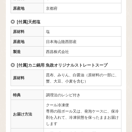
原産地
京都府
[付属]天然塩
原材料
塩
原産地
日本海山陰西部産
製造
西昌株式会社
[付属]カニ鍋用 魚政オリジナルストレートスープ
昆布、みりん、白醤油（原材料の一部に、
原材料
蟹、大豆、小麦を含む）
特典
調理法のレシピ付き
クール冷凍便
専用の段ボール又は、発泡ケースに、保冷
お届け方法
剤を入れて、冷凍状態を保ったままお届け
します