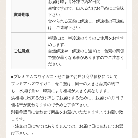
お届け時より冷凍で約30日間
生物ですので、出来るだけお早めにご賞味
賞味期限
下さい。
食べられる直前に解凍し、解凍後の再凍結
は、ご遠慮下さい。
料理には、半冷凍のままのご使用をおすす
めします。
ご注意点
自然解凍や、解凍のし過ぎは、色素の関係
で蟹が黒くなる事がありますのでご注意く
ださい。
■プレミアムズワイガニ・せこ蟹のお届け商品価格について
プレミアムズワイガニ、せこ蟹は、同一の大きさ品質の物で
も、水揚げ量や、時期により相場が大きく異なります。
浜相場に出来るだけ準じてお届けするために、お届けの月日で
価格帯が変わりますので予めご了承下さい。
到着希望日に合わせて商品をお選びいただきますようお願い致
します。
（注文の日にちではありませんでの、お届け日に合わせてお選
び下さい。）