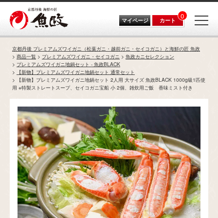
0
マイページ
カート
京都丹後 プレミアムズワイガニ（松葉ガニ・越前ガニ・セイコガニ）と海鮮の匠 魚政
商品一覧
プレミアムズワイガニ・セイコガニ
魚政カニセレクション
プレミアムズワイガニ地鍋セット - 魚政BLACK
【新物】プレミアムズワイガニ地鍋セット 通常セット
【新物】プレミアムズワイガニ地鍋セット 2人用 大サイズ 魚政BLACK 1000g級1匹使
用 ※特製ストレートスープ、セイコガニ宝船 小 2個、雑炊用ご飯 香味ミスト付き