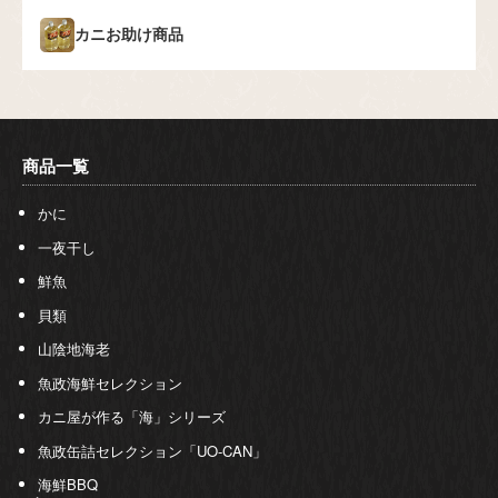
カニお助け商品
商品一覧
かに
一夜干し
鮮魚
貝類
山陰地海老
魚政海鮮セレクション
カニ屋が作る「海」シリーズ
魚政缶詰セレクション「UO-CAN」
海鮮BBQ