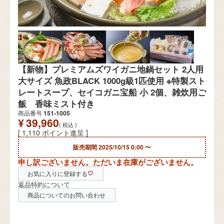
【新物】プレミアムズワイガニ地鍋セット 2人用
大サイズ 魚政BLACK 1000g級1匹使用 ※特製スト
レートスープ、セイコガニ宝船 小 2個、雑炊用ご
飯 香味ミスト付き
商品番号
151-1005
¥
39,960
税込
[
1,110
ポイント進呈 ]
販売期間
2025/10/15 0:00
〜
申し訳ございません。ただいま在庫がございません。
お気に入りに登録する
返品特約について
商品についてのお問い合わせ