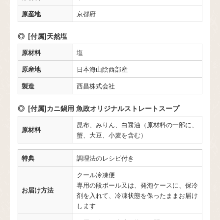
原産地
京都府
[付属]天然塩
原材料
塩
原産地
日本海山陰西部産
製造
西昌株式会社
[付属]カニ鍋用 魚政オリジナルストレートスープ
昆布、みりん、白醤油（原材料の一部に、
原材料
蟹、大豆、小麦を含む）
特典
調理法のレシピ付き
クール冷凍便
専用の段ボール又は、発泡ケースに、保冷
お届け方法
剤を入れて、冷凍状態を保ったままお届け
します