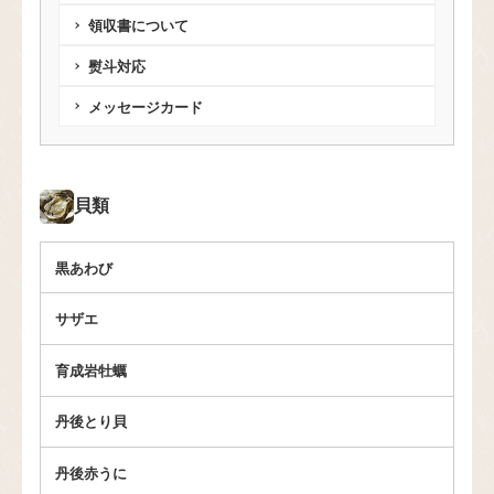
領収書について
熨斗対応
メッセージカード
貝類
黒あわび
サザエ
育成岩牡蠣
丹後とり貝
丹後赤うに