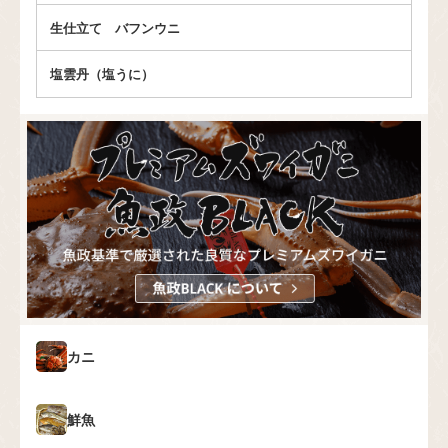
生仕立て バフンウニ
塩雲丹（塩うに）
カニ
鮮魚