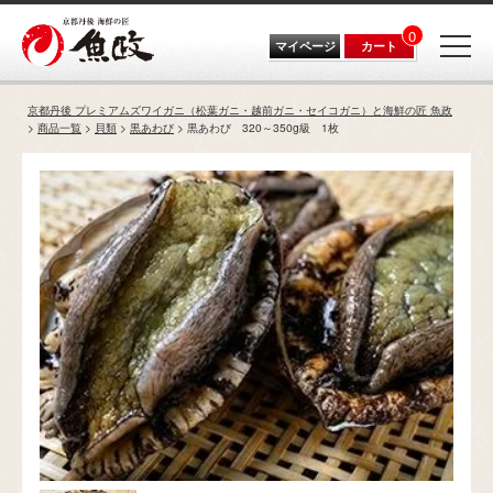
0
マイページ
カート
京都丹後 プレミアムズワイガニ（松葉ガニ・越前ガニ・セイコガニ）と海鮮の匠 魚政
商品一覧
貝類
黒あわび
黒あわび 320～350g級 1枚