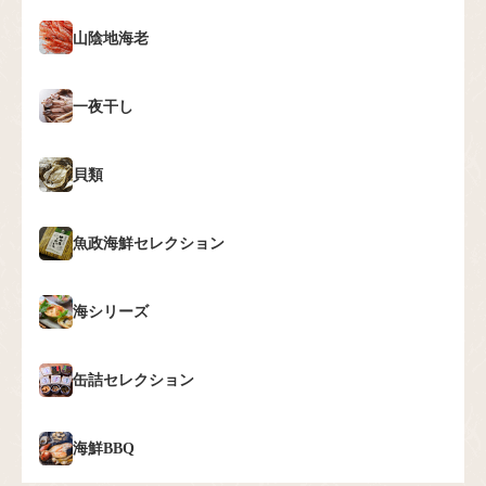
山陰地海老
一夜干し
貝類
魚政海鮮セレクション
海シリーズ
缶詰セレクション
海鮮BBQ