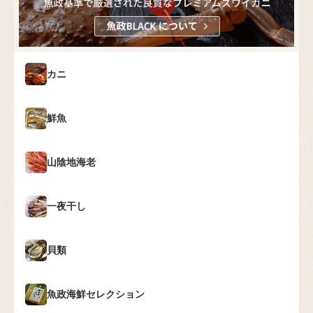
カニ
鮮魚
山陰地海老
一夜干し
貝類
魚政海鮮セレクション