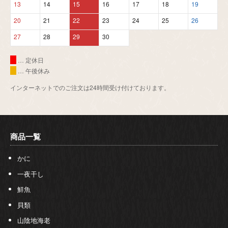
13
14
15
16
17
18
19
20
21
22
23
24
25
26
27
28
29
30
… 定休日
… 午後休み
インターネットでのご注文は24時間受け付けております。
商品一覧
かに
一夜干し
鮮魚
貝類
山陰地海老