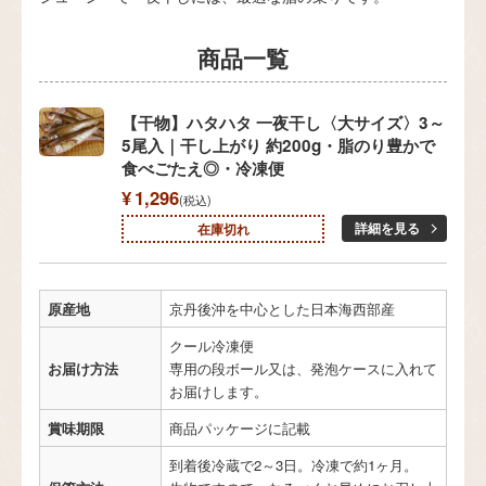
【干物】ハタハタ 一夜干し〈大サイズ〉3～
5尾入｜干し上がり 約200g・脂のり豊かで
食べごたえ◎・冷凍便
¥
1,296
税込
詳細を見る
在庫切れ
原産地
京丹後沖を中心とした日本海西部産
クール冷凍便
お届け方法
専用の段ボール又は、発泡ケースに入れて
お届けします。
賞味期限
商品パッケージに記載
到着後冷蔵で2～3日。冷凍で約1ヶ月。