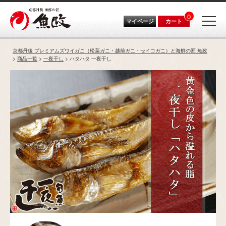
0
マイページ
カート
京都丹後 プレミアムズワイガニ（松葉ガニ・越前ガニ・セイコガニ）と海鮮の匠 魚政
商品一覧
一夜干し
ハタハタ 一夜干し