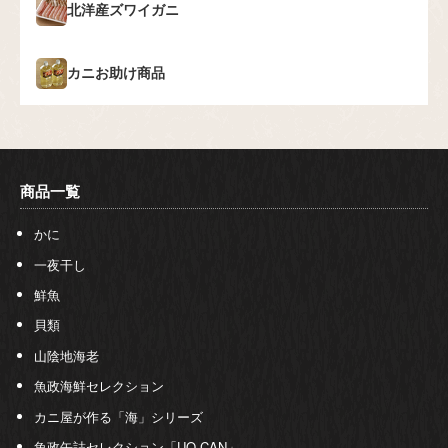
北洋産ズワイガニ
カニお助け商品
商品一覧
かに
一夜干し
鮮魚
貝類
山陰地海老
魚政海鮮セレクション
カニ屋が作る「海」シリーズ
魚政缶詰セレクション「UO-CAN」