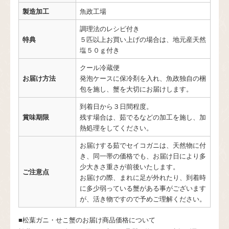
製造加工
魚政工場
調理法のレシピ付き
特典
５匹以上お買い上げの場合は、地元産天然
塩５０ｇ付き
クール冷蔵便
お届け方法
発泡ケースに保冷剤を入れ、魚政独自の梱
包を施し、蟹を大切にお届けします。
到着日から３日間程度。
賞味期限
残す場合は、茹でるなどの加工を施し、加
熱処理をしてください。
お届けする茹でセイコガニは、天然物に付
き、同一帯の価格でも、お届け日により多
少大きさ重さが前後いたします。
ご注意点
お届けの際、まれに足が外れたり、到着時
に多少弱っている蟹がある事がございます
が、活き物ですので予めご理解ください。
■松葉ガニ・せこ蟹のお届け商品価格について