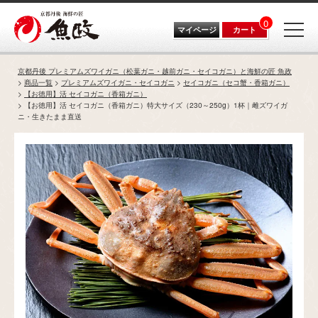
0
マイページ
カート
京都丹後 プレミアムズワイガニ（松葉ガニ・越前ガニ・セイコガニ）と海鮮の匠 魚政
商品一覧
プレミアムズワイガニ・セイコガニ
セイコガニ（セコ蟹・香箱ガニ）
【お徳用】活 セイコガニ（香箱ガニ）
【お徳用】活 セイコガニ（香箱ガニ）特大サイズ（230～250g）1杯｜雌ズワイガ
ニ・生きたまま直送