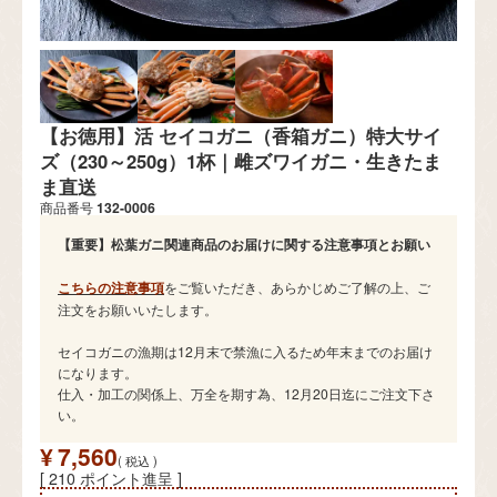
【お徳用】活 セイコガニ（香箱ガニ）特大サイ
ズ（230～250g）1杯｜雌ズワイガニ・生きたま
ま直送
商品番号
132-0006
【重要】松葉ガニ関連商品のお届けに関する注意事項とお願い
こちらの注意事項
をご覧いただき、あらかじめご了解の上、ご
注文をお願いいたします。
セイコガニの漁期は12月末で禁漁に入るため年末までのお届け
になります。
仕入・加工の関係上、万全を期す為、12月20日迄にご注文下さ
い。
¥
7,560
税込
[
210
ポイント進呈 ]