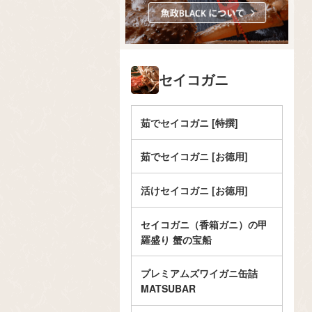
セイコガニ
茹でセイコガニ [特撰]
茹でセイコガニ [お徳用]
活けセイコガニ [お徳用]
セイコガニ（香箱ガニ）の甲
羅盛り 蟹の宝船
プレミアムズワイガニ缶詰
MATSUBAR