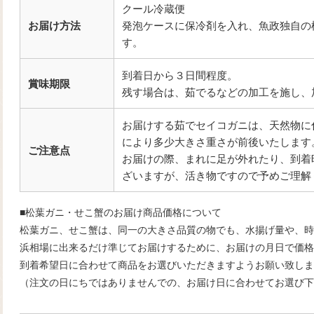
クール冷蔵便
お届け方法
発泡ケースに保冷剤を入れ、魚政独自の
す。
到着日から３日間程度。
賞味期限
残す場合は、茹でるなどの加工を施し、
お届けする茹でセイコガニは、天然物に
により多少大きさ重さが前後いたします
ご注意点
お届けの際、まれに足が外れたり、到着
ざいますが、活き物ですので予めご理解
■松葉ガニ・せこ蟹のお届け商品価格について
松葉ガニ、せこ蟹は、同一の大きさ品質の物でも、水揚げ量や、時
浜相場に出来るだけ準じてお届けするために、お届けの月日で価格
到着希望日に合わせて商品をお選びいただきますようお願い致しま
（注文の日にちではありませんでの、お届け日に合わせてお選び下