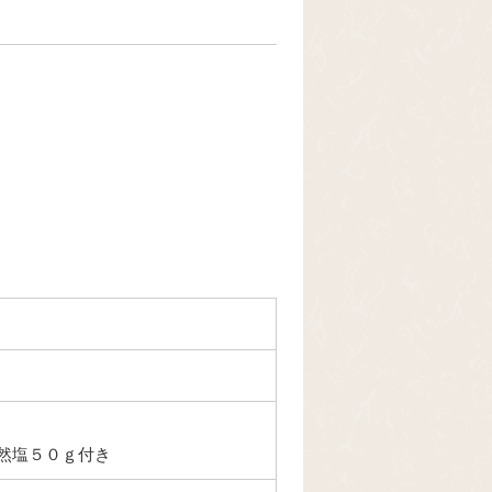
然塩５０ｇ付き