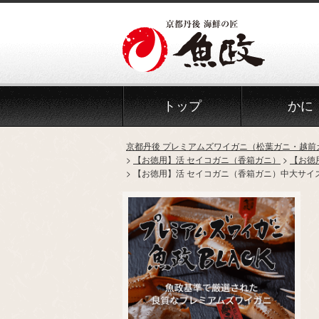
トップ
かに
京都丹後 プレミアムズワイガニ（松葉ガニ・越前
【お徳用】活 セイコガニ（香箱ガニ）
【お徳
【お徳用】活 セイコガニ（香箱ガニ）中大サイズ