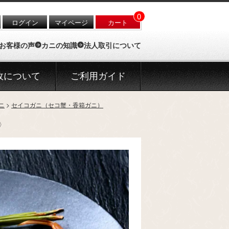
0
ログイン
マイページ
カート
お客様の声
カニの知識
法人取引について
政について
ご利用ガイド
ニ
セイコガニ（セコ蟹・香箱ガニ）
〉