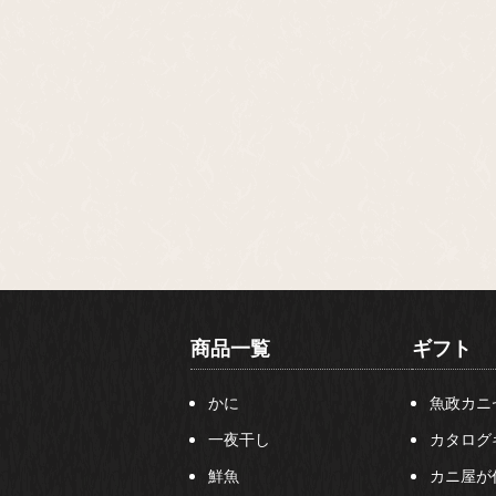
商品一覧
ギフト
かに
魚政カニ
一夜干し
カタログ
鮮魚
カニ屋が