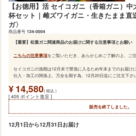
【お徳用】活 セイコガニ（香箱ガニ）中大サ
杯セット｜雌ズワイガニ・生きたまま直
ガ〉
商品番号
134-0004
【重要】松葉ガニ関連商品のお届けに関する注意事項とお願い
こちらの注意事項
をご覧いただき、あらかじめご了解の上、ご
セイコガニの漁期は12月末で禁漁に入るため年末までのお届け
仕入・加工の関係上、万全を期す為、12月20日迄にご注文下さ
¥
14,580
税込
[
405
ポイント進呈 ]
販売を終了しました。
12月1日から12月31日お届け