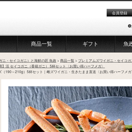
会員登録
商品一覧
ギフト
魚
ガニ・セイコガニ）と海鮮の匠 魚政
商品一覧
プレミアムズワイガニ・セイコガ
用】活 セイコガニ（香箱ガニ） 5杯セット〈お買い得ハーフメガ〉
（190～210g）5杯セット｜雌ズワイガニ・生きたまま直送〈お買い得ハーフメガ