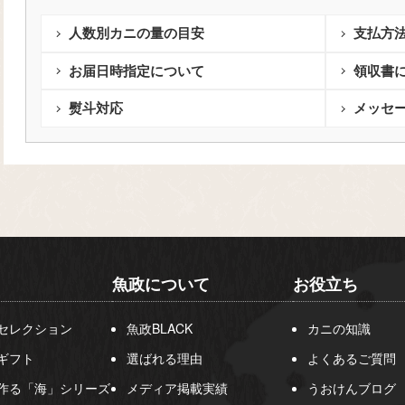
人数別カニの量の目安
支払方
お届日時指定について
領収書
熨斗対応
メッセ
魚政について
お役立ち
セレクション
魚政BLACK
カニの知識
ギフト
選ばれる理由
よくあるご質問
作る「海」シリーズ
メディア掲載実績
うおけんブログ