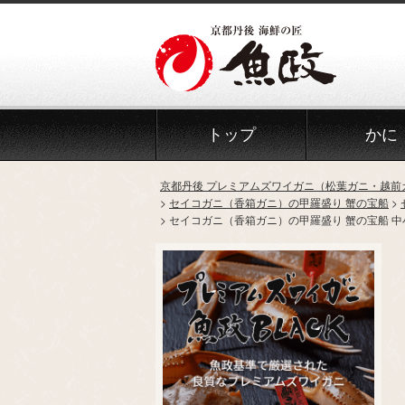
トップ
かに
京都丹後 プレミアムズワイガニ（松葉ガニ・越前
セイコガニ（香箱ガニ）の甲羅盛り 蟹の宝船
セイコガニ（香箱ガニ）の甲羅盛り 蟹の宝船 中小