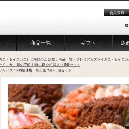
会員登録
商品一覧
ギフト
魚
ガニ・セイコガニ）と海鮮の匠 魚政
商品一覧
プレミアムズワイガニ・セイコガ
セイコガニ 蟹の宝船 お買い得 化粧箱入り 5個セット
サイズ 150g級使用 加工後75g～5個セット