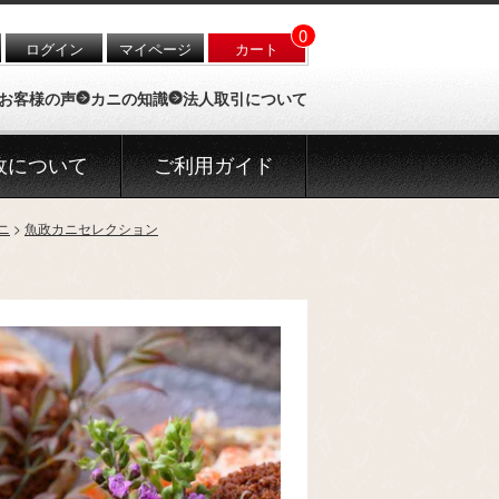
0
ログイン
マイページ
カート
お客様の声
カニの知識
法人取引について
政について
ご利用ガイド
ニ
魚政カニセレクション