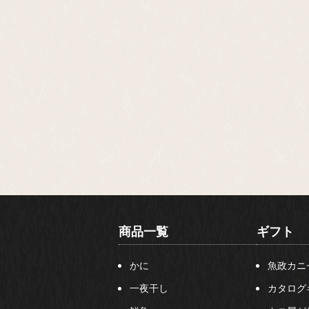
商品一覧
ギフト
かに
魚政カニ
一夜干し
カタログ