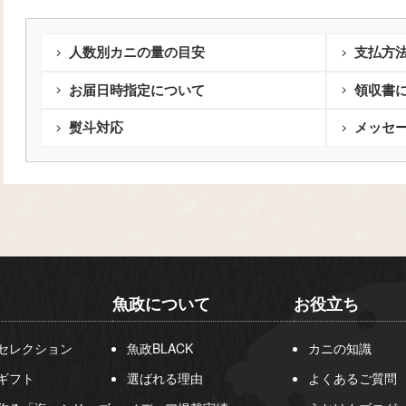
人数別カニの量の目安
支払方
お届日時指定について
領収書
熨斗対応
メッセ
魚政について
お役立ち
セレクション
魚政BLACK
カニの知識
ギフト
選ばれる理由
よくあるご質問