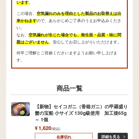
います
。
この場合、
空気漏れのみを理由とした製品のお取替えは出
来かねます
ので、あらかじめご了承のうえお申込みくださ
い。
なお、
空気漏れが生じた場合でも、衛生面・品質・味に問
題はございません
。安心してお召し上がりいただけます。
何卒ご理解とご容赦くださいますようお願い申し上げま
す。
【新物】セイコガニ（香箱ガニ）の甲羅盛り
蟹の宝船 小サイズ 130g級使用 加工後65g
～ 1個
¥
1,620
税込
詳細を見る
在庫切れ