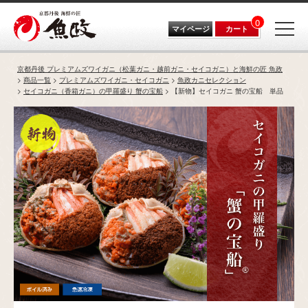
0
マイページ
カート
京都丹後 プレミアムズワイガニ（松葉ガニ・越前ガニ・セイコガニ）と海鮮の匠 魚政
商品一覧
プレミアムズワイガニ・セイコガニ
魚政カニセレクション
セイコガニ（香箱ガニ）の甲羅盛り 蟹の宝船
【新物】セイコガニ 蟹の宝船 単品