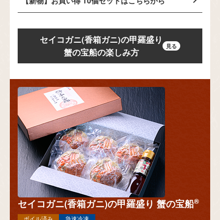
【新物】お買い得 10個セットはこちらから
セイコガニ(香箱ガニ)の甲羅盛り
蟹の宝船の楽しみ方
®
セイコガニ(香箱ガニ)の甲羅盛り 蟹の宝船
ボイル済み
急速冷凍