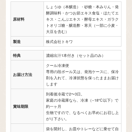
しょうゆ（本醸造）・砂糖・本みりん・発
酵調味料・かつお節エキス食塩・ほたてエ
原材料
キス・こんぶエキス・酵母エキス・ガラク
トオリゴ糖・醸造酢・寒天（一部に小麦・
大豆を含む）
製造
株式会社トキワ
特典
濃縮出汁1本付き（セット品のみ）
クール冷凍便
専用の段ボール又は、発泡ケースに、保冷
お届け方法
剤を入れて、冷凍状態を保ったままお届け
します
到着後冷蔵で2〜3日。
家庭の冷蔵庫なら、冷凍（−18℃以下）で
賞味期限
約一ヶ月
生物ですので、なるべくお早めにお召し上
がり下さい。
袋を開封し、お皿やトレーなどに乗せて自