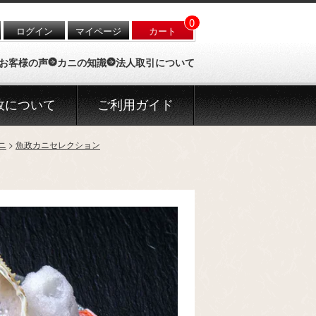
0
ログイン
マイページ
カート
お客様の声
カニの知識
法人取引について
政について
ご利用ガイド
ニ
魚政カニセレクション