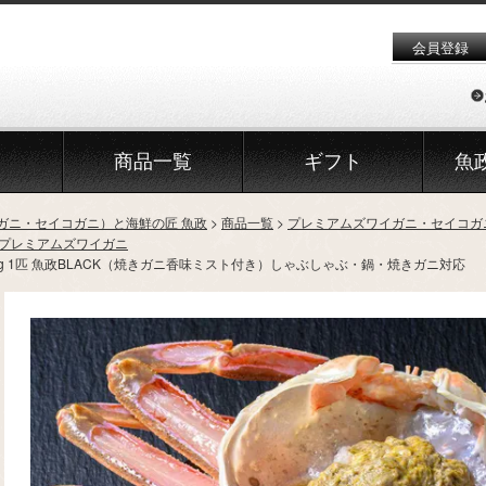
会員登録
商品一覧
ギフト
魚
ガニ・セイコガニ）と海鮮の匠 魚政
商品一覧
プレミアムズワイガニ・セイコガ
生プレミアムズワイガニ
0g 1匹 魚政BLACK（焼きガニ香味ミスト付き）しゃぶしゃぶ・鍋・焼きガニ対応