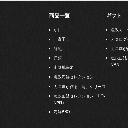
商品一覧
ギフト
かに
魚政カニ
一夜干し
カタログ
鮮魚
カニ屋が
貝類
魚政缶詰
CAN」
山陰地海老
魚政海鮮セレクション
カニ屋が作る「海」シリーズ
魚政缶詰セレクション「UO-
CAN」
海鮮BBQ