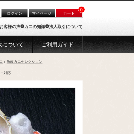
0
ログイン
マイページ
カート
お客様の声
カニの知識
法人取引について
政について
ご利用ガイド
ニ
魚政カニセレクション
ガニ対応