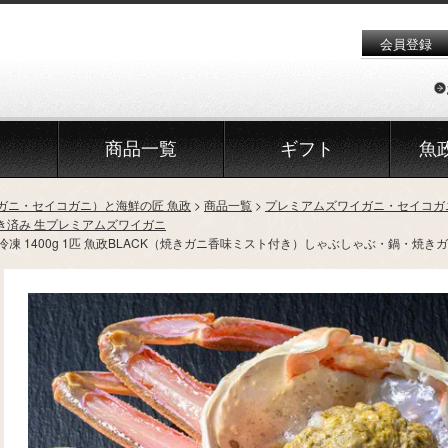
会員登録
商品一覧
ギフト
魚
ガニ・セイコガニ）と海鮮の匠 魚政
商品一覧
プレミアムズワイガニ・セイコガ
き済み 生プレミアムズワイガニ
凍 1400g 1匹 魚政BLACK（焼きガニ香味ミスト付き）しゃぶしゃぶ・鍋・焼き