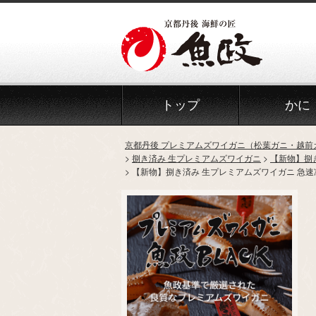
トップ
かに
京都丹後 プレミアムズワイガニ（松葉ガニ・越前
捌き済み 生プレミアムズワイガニ
【新物】捌
【新物】捌き済み 生プレミアムズワイガニ 急速冷