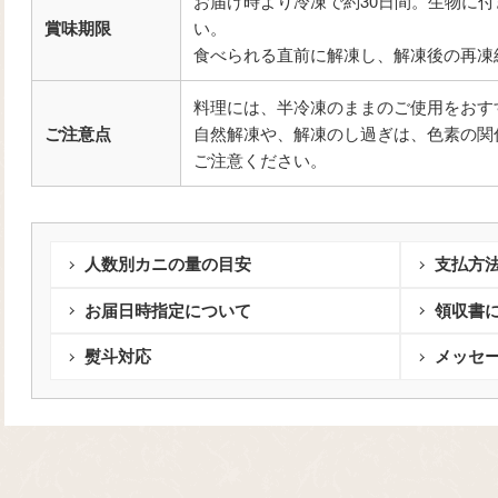
お届け時より冷凍で約30日間。生物に
賞味期限
い。
食べられる直前に解凍し、解凍後の再凍
料理には、半冷凍のままのご使用をおす
ご注意点
自然解凍や、解凍のし過ぎは、色素の関
ご注意ください。
人数別カニの量の目安
支払方
お届日時指定について
領収書
熨斗対応
メッセ