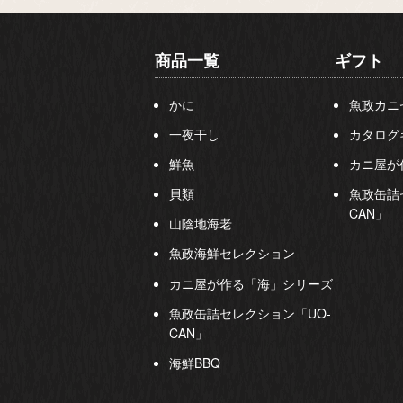
商品一覧
ギフト
かに
魚政カニ
一夜干し
カタログ
鮮魚
カニ屋が
貝類
魚政缶詰
CAN」
山陰地海老
魚政海鮮セレクション
カニ屋が作る「海」シリーズ
魚政缶詰セレクション「UO-
CAN」
海鮮BBQ