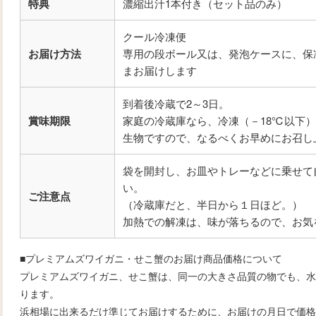
特典
濃縮出汁1本付き（セット品のみ）
クール冷凍便
お届け方法
専用の段ボール又は、発泡ケースに、保
まお届けします
到着後冷蔵で2～3日。
賞味期限
家庭の冷蔵庫なら、冷凍（－18℃以下
生物ですので、なるべくお早めにお召し
袋を開封し、お皿やトレーなどに乗せて
い。
ご注意点
（冷蔵庫だと、半日から１日ほど。）
加熱での解凍は、味が落ちるので、お気
■プレミアムズワイガニ・せこ蟹のお届け商品価格について
プレミアムズワイガニ、せこ蟹は、同一の大きさ品質の物でも、水
ります。
浜相場に出来るだけ準じてお届けするために、お届けの月日で価格