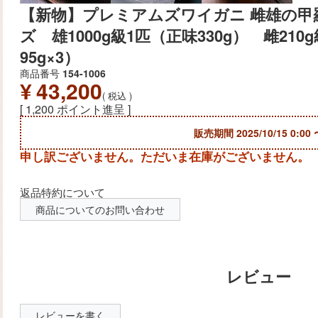
【新物】プレミアムズワイガニ 雌雄の甲
ズ 雄1000g級1匹（正味330g） 雌21
95g×3）
商品番号
154-1006
¥
43,200
税込
[
1,200
ポイント進呈 ]
販売期間
2025/10/15 0:00
申し訳ございません。ただいま在庫がございません。
返品特約について
商品についてのお問い合わせ
レビューを書く