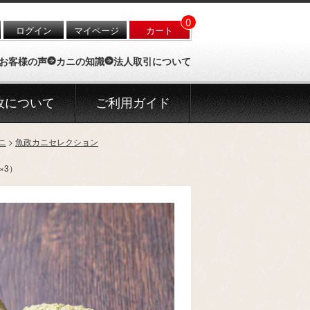
0
ログイン
マイページ
カート
お客様の声
カニの知識
法人取引について
政について
ご利用ガイド
ニ
魚政カニセレクション
×3）