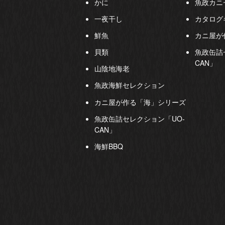
かに
魚政カニ
一夜干し
カタログ
鮮魚
カニ屋が
貝類
魚政缶詰
CAN」
山陰地海老
魚政海鮮セレクション
カニ屋が作る「海」シリーズ
魚政缶詰セレクション「UO-
CAN」
海鮮BBQ