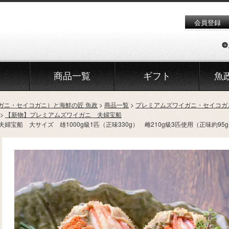
会員登録
商品一覧
ギフト
魚
ガニ・セイコガニ）と海鮮の匠 魚政
商品一覧
プレミアムズワイガニ・セイコガ
【新物】プレミアムズワイガニ 夫婦宝船
宝船 大サイズ 雄1000g級1匹（正味330g） 雌210g級3匹使用（正味約95g