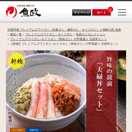
0
マイページ
カート
京都丹後 プレミアムズワイガニ（松葉ガニ・越前ガニ・セイコガニ）と海鮮の匠 魚政
商品一覧
プレミアムズワイガニ・セイコガニ
魚政カニセレクション
プレミアムズワイガニ×セイコガニ（香箱ガニ）の甲羅盛り 夫婦丼セット
【新物】プレミアムズワイガニ×セイコガニ（香箱ガニ）の甲羅盛り 夫婦丼セット