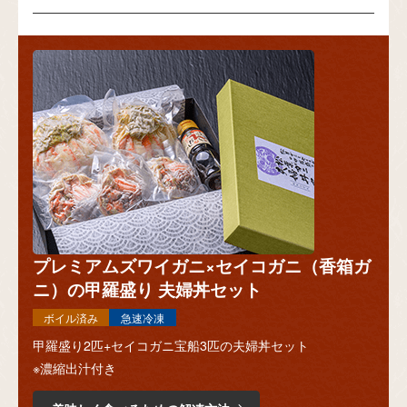
プレミアムズワイガニ×セイコガニ（香箱ガ
ニ）の甲羅盛り 夫婦丼セット
ボイル済み
急速冷凍
甲羅盛り2匹+セイコガニ宝船3匹の夫婦丼セット
※濃縮出汁付き