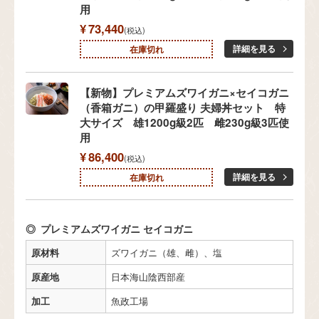
用
¥
73,440
税込
詳細を見る
在庫切れ
【新物】プレミアムズワイガニ×セイコガニ
（香箱ガニ）の甲羅盛り 夫婦丼セット 特
大サイズ 雄1200g級2匹 雌230g級3匹使
用
¥
86,400
税込
詳細を見る
在庫切れ
プレミアムズワイガニ セイコガニ
原材料
ズワイガニ（雄、雌）、塩
原産地
日本海山陰西部産
加工
魚政工場