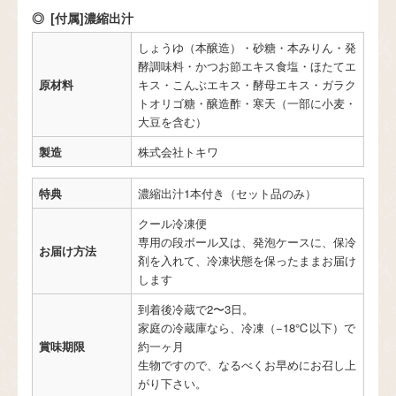
[付属]濃縮出汁
しょうゆ（本醸造）・砂糖・本みりん・発
酵調味料・かつお節エキス食塩・ほたてエ
原材料
キス・こんぶエキス・酵母エキス・ガラク
トオリゴ糖・醸造酢・寒天（一部に小麦・
大豆を含む）
製造
株式会社トキワ
特典
濃縮出汁1本付き（セット品のみ）
クール冷凍便
専用の段ボール又は、発泡ケースに、保冷
お届け方法
剤を入れて、冷凍状態を保ったままお届け
します
到着後冷蔵で2〜3日。
家庭の冷蔵庫なら、冷凍（−18℃以下）で
賞味期限
約一ヶ月
生物ですので、なるべくお早めにお召し上
がり下さい。