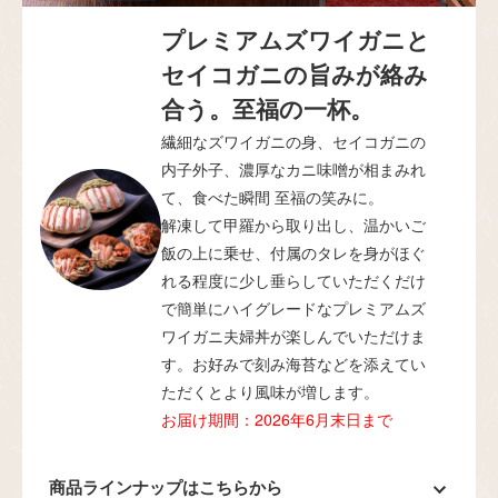
プレミアムズワイガニと
セイコガニの旨みが絡み
合う。至福の一杯。
繊細なズワイガニの身、セイコガニの
内子外子、濃厚なカニ味噌が相まみれ
て、食べた瞬間 至福の笑みに。
解凍して甲羅から取り出し、温かいご
飯の上に乗せ、付属のタレを身がほぐ
れる程度に少し垂らしていただくだけ
で簡単にハイグレードなプレミアムズ
ワイガニ夫婦丼が楽しんでいただけま
す。お好みで刻み海苔などを添えてい
ただくとより風味が増します。
お届け期間：2026年6月末日まで
商品ラインナップはこちらから