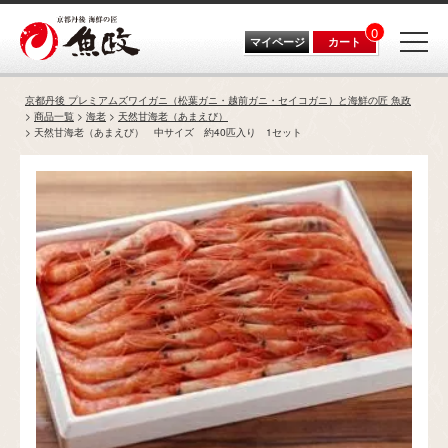
0
マイページ
カート
京都丹後 プレミアムズワイガニ（松葉ガニ・越前ガニ・セイコガニ）と海鮮の匠 魚政
商品一覧
海老
天然甘海老（あまえび）
天然甘海老（あまえび） 中サイズ 約40匹入り 1セット