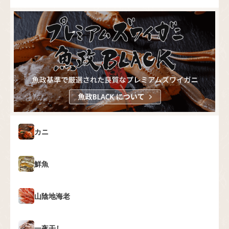
カニ
鮮魚
山陰地海老
一夜干し