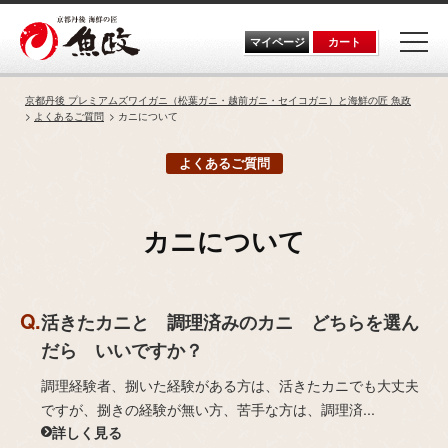
Skip
to
the
マイページ
カート
content
京都丹後 プレミアムズワイガニ（松葉ガニ・越前ガニ・セイコガニ）と海鮮の匠 魚政
よくあるご質問
カニについて
よくあるご質問
カニについて
活きたカニと 調理済みのカニ どちらを選ん
だら いいですか？
調理経験者、捌いた経験がある方は、活きたカニでも大丈夫
ですが、捌きの経験が無い方、苦手な方は、調理済...
詳しく見る