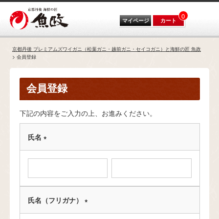
0
マイページ
カート
京都丹後 プレミアムズワイガニ（松葉ガニ・越前ガニ・セイコガニ）と海鮮の匠 魚政
会員登録
会員登録
下記の内容をご入力の上、お進みください。
氏名
(
必
須
)
氏名（フリガナ）
(