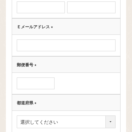
必
須
)
Ｅメールアドレス
(
必
須
)
郵便番号
(
必
須
)
都道府県
(
必
須
)