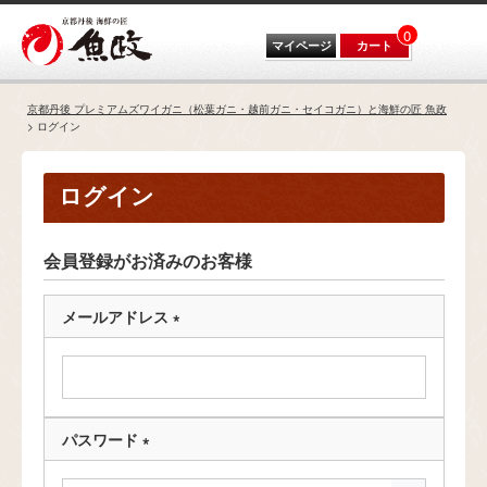
0
マイページ
カート
京都丹後 プレミアムズワイガニ（松葉ガニ・越前ガニ・セイコガニ）と海鮮の匠 魚政
ログイン
ログイン
会員登録がお済みのお客様
メールアドレス
(
必
須
)
パスワード
(