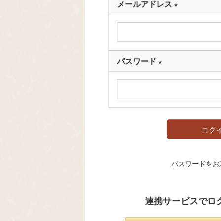
メールアドレス
(
必
須
)
パスワード
(
必
須
)
ログ
パスワードをお
連携サービスでロ