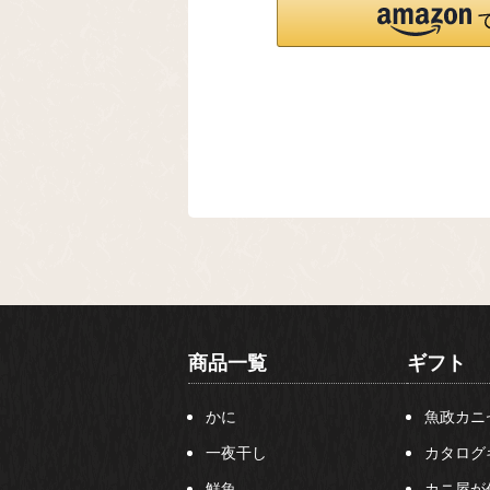
商品一覧
ギフト
かに
魚政カニ
一夜干し
カタログ
鮮魚
カニ屋が