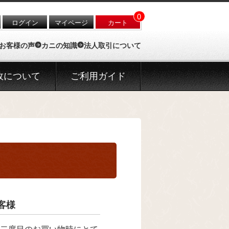
0
ログイン
マイページ
カート
お客様の声
カニの知識
法人取引について
政について
ご利用ガイド
客様
二度目のお買い物時にとて