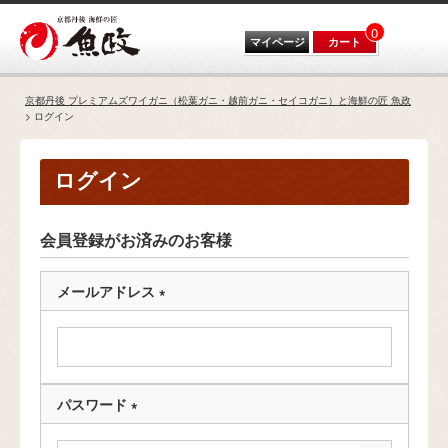
0
マイページ
カート
京都丹後 プレミアムズワイガニ（松葉ガニ・越前ガニ・セイコガニ）と海鮮の匠 魚政
ログイン
ログイン
会員登録がお済みのお客様
メールアドレス
(
必
須
)
パスワード
(