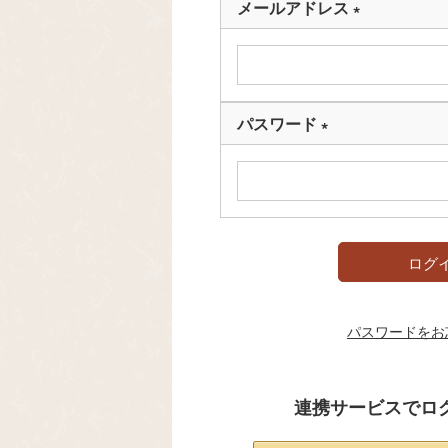
メールアドレス
(
必
須
)
パスワード
(
必
須
)
ログ
パスワードをお
連携サービスでロ