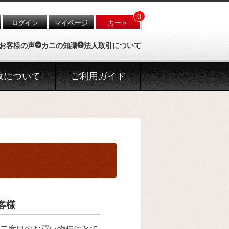
0
ログイン
マイページ
カート
お客様の声
カニの知識
法人取引について
政について
ご利用ガイド
客様
二度目のお買い物時にとて