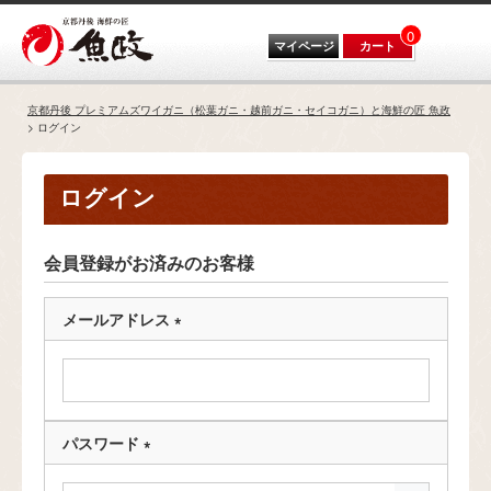
0
マイページ
カート
京都丹後 プレミアムズワイガニ（松葉ガニ・越前ガニ・セイコガニ）と海鮮の匠 魚政
ログイン
ログイン
会員登録がお済みのお客様
メールアドレス
(
必
須
)
パスワード
(