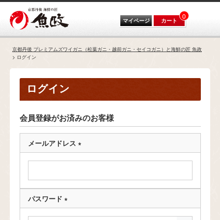
0
マイページ
カート
京都丹後 プレミアムズワイガニ（松葉ガニ・越前ガニ・セイコガニ）と海鮮の匠 魚政
ログイン
ログイン
会員登録がお済みのお客様
メールアドレス
(
必
須
)
パスワード
(