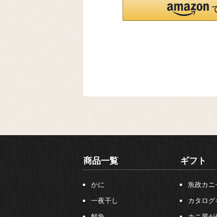
商品一覧
ギフト
かに
魚政カニ
一夜干し
カタログ
鮮魚
カニ屋が