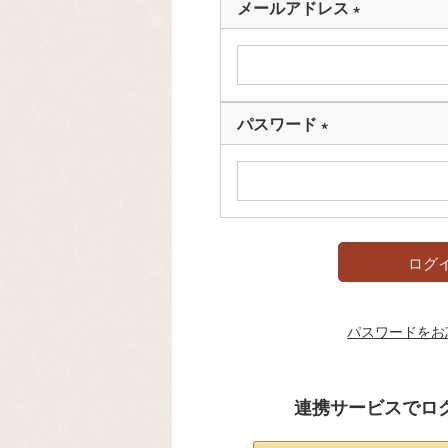
メールアドレス
(
必
須
)
パスワード
(
必
須
)
ログ
パスワードをお
連携サービスでロ