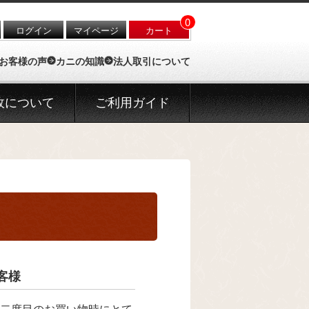
0
ログイン
マイページ
カート
お客様の声
カニの知識
法人取引について
政について
ご利用ガイド
客様
二度目のお買い物時にとて