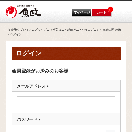
0
マイページ
カート
京都丹後 プレミアムズワイガニ（松葉ガニ・越前ガニ・セイコガニ）と海鮮の匠 魚政
ログイン
ログイン
会員登録がお済みのお客様
メールアドレス
(
必
須
)
パスワード
(